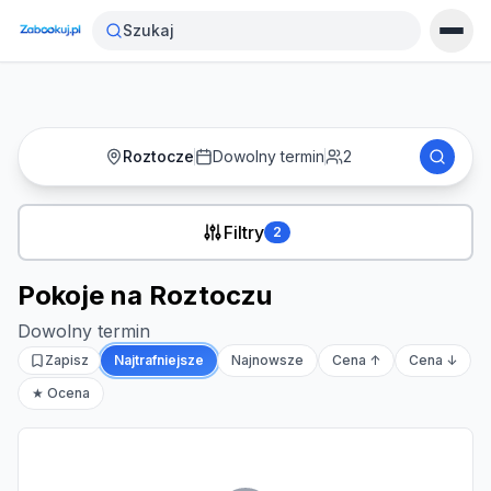
Strona główna
›
Noclegi
›
Pokoje na Roztoczu
Szukaj
Roztocze
Dowolny termin
2
Filtry
2
Pokoje na Roztoczu
Dowolny termin
Zapisz
Najtrafniejsze
Najnowsze
Cena ↑
Cena ↓
★ Ocena