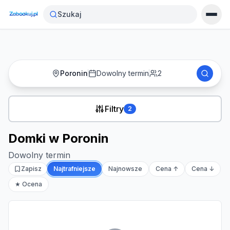
Strona główna
›
Noclegi
›
Domki w Poronin
Szukaj
Poronin
Dowolny termin
2
Filtry
2
Domki w Poronin
Dowolny termin
Zapisz
Najtrafniejsze
Najnowsze
Cena ↑
Cena ↓
★ Ocena