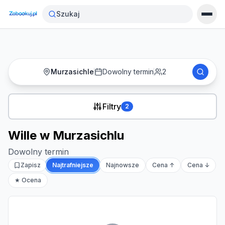
Strona główna
›
Noclegi
›
Wille w Murzasichlu
Szukaj
Murzasichle
Dowolny termin
2
Filtry
2
Wille w Murzasichlu
Dowolny termin
Zapisz
Najtrafniejsze
Najnowsze
Cena ↑
Cena ↓
★ Ocena