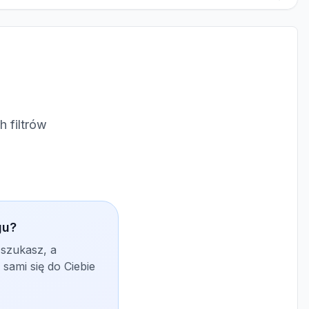
 filtrów
gu?
 szukasz, a
sami się do Ciebie