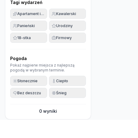
Tagi wydarzeń
Apartament imprezowy
Kawalerski
Panieński
Urodziny
18-stka
Firmowy
Pogoda
Pokaż najpierw miejsca z najlepszą
pogodą w wybranym terminie.
Słonecznie
Ciepło
Bez deszczu
Śnieg
0
wyniki