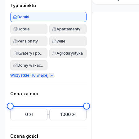
Typ obiektu
Domki
Hotele
Apartamenty
Pensjonaty
Wille
Kwatery i pokoje
Agroturystyka
Domy wakacyjne
Wszystkie (
16
więcej)
Cena za noc
0 zł
1000 zł
–
Ocena gości