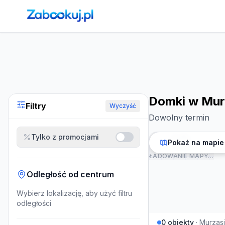
Strona główna
›
Noclegi
›
Domki w Murzasichlu
Domki w Mur
Filtry
Wyczyść
Dowolny termin
Tylko z promocjami
Pokaż na mapie
ŁADOWANIE MAPY…
Odległość od centrum
Wybierz lokalizację, aby użyć filtru
odległości
0
obiekty
·
Murzasi