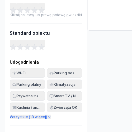
Kliknij na lewą lub prawą połowę gwiazdki
Standard obiektu
Udogodnienia
Wi-Fi
Parking bezpłatny
Parking płatny
Klimatyzacja
Prywatna łazienka
Smart TV / Netflix
Kuchnia / aneks
Zwierzęta OK
Wszystkie (
18
więcej)