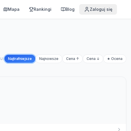
Mapa
Rankingi
Blog
Zaloguj się
J:
Najtrafniejsze
Najnowsze
Cena ↑
Cena ↓
★ Ocena