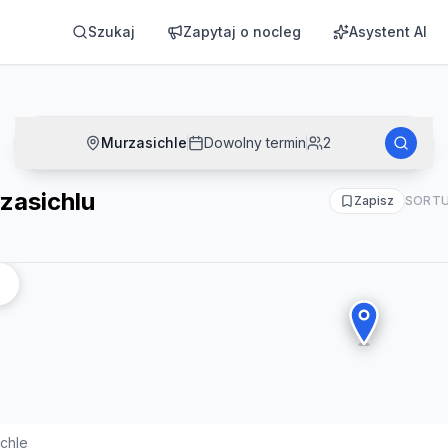
Szukaj
Zapytaj o nocleg
Asystent AI
Murzasichle
Dowolny termin
2
zasichlu
Zapisz
SORTU
chle