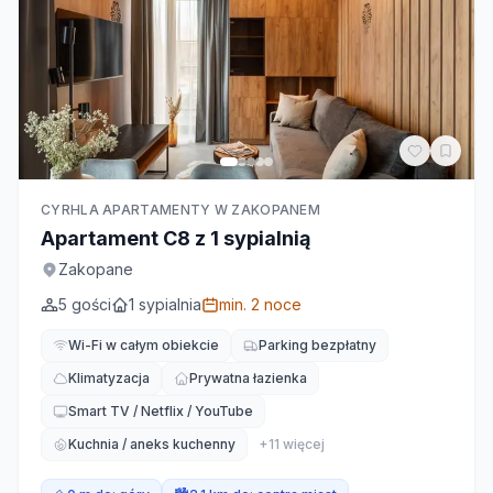
CYRHLA APARTAMENTY W ZAKOPANEM
Apartament C8 z 1 sypialnią
Zakopane
5
gości
1
sypialnia
min.
2
noce
Wi-Fi w całym obiekcie
Parking bezpłatny
Klimatyzacja
Prywatna łazienka
Smart TV / Netflix / YouTube
Kuchnia / aneks kuchenny
+
11
więcej