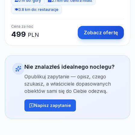
⛰️
0 m do:
góry
🏙️
2.1 km do:
centra miast
🍽️
3.8 km do:
restauracje
Cena za noc
Zobacz ofertę
499
PLN
Nie znalazłeś idealnego noclegu?
Opublikuj zapytanie — opisz, czego
szukasz, a właściciele dopasowanych
obiektów sami się do Ciebie odezwą.
Napisz zapytanie