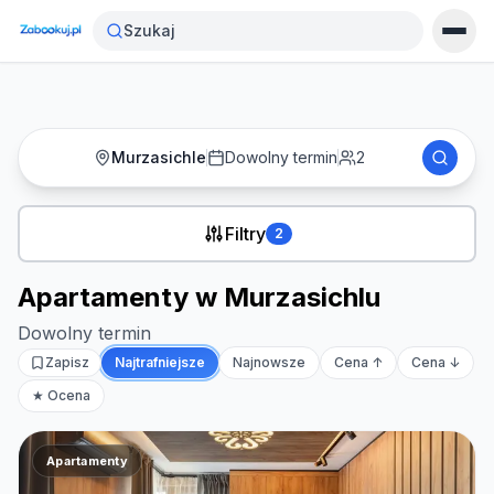
Strona główna
›
Noclegi
›
Apartamenty w Murzasichlu
Szukaj
Murzasichle
Dowolny termin
2
Filtry
2
Apartamenty w Murzasichlu
Dowolny termin
Zapisz
Najtrafniejsze
Najnowsze
Cena ↑
Cena ↓
★ Ocena
Apartamenty