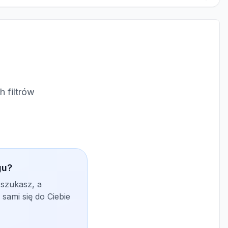
 filtrów
gu?
 szukasz, a
sami się do Ciebie