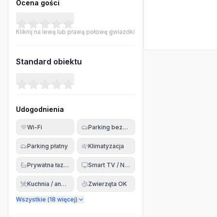
Ocena gości
Kliknij na lewą lub prawą połowę gwiazdki
Standard obiektu
Udogodnienia
Wi-Fi
Parking bezpłatny
Parking płatny
Klimatyzacja
Prywatna łazienka
Smart TV / Netflix
Kuchnia / aneks
Zwierzęta OK
Wszystkie (
18
więcej)