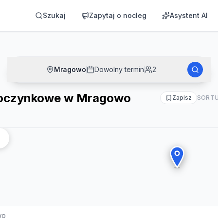
owo
Szukaj
Zapytaj o nocleg
Asystent AI
Mragowo
Dowolny termin
2
poczynkowe w Mragowo
Zapisz
SORTU
wo