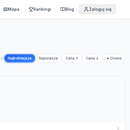
Mapa
Rankingi
Blog
Zaloguj się
J:
Najtrafniejsze
Najnowsze
Cena ↑
Cena ↓
★ Ocena