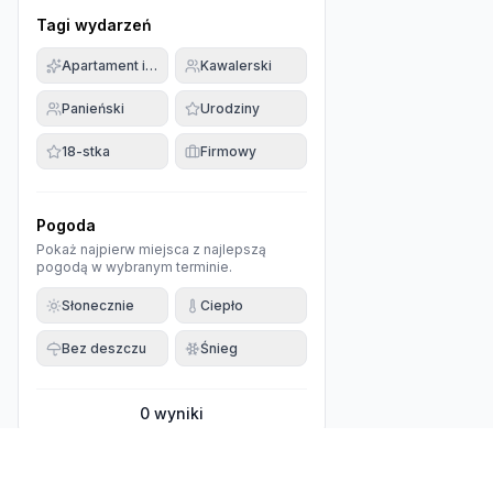
Tagi wydarzeń
Apartament imprezowy
Kawalerski
Panieński
Urodziny
18-stka
Firmowy
Pogoda
Pokaż najpierw miejsca z najlepszą
pogodą w wybranym terminie.
Słonecznie
Ciepło
Bez deszczu
Śnieg
0
wyniki