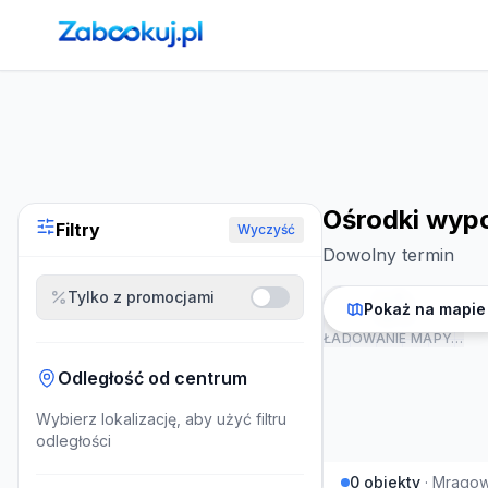
Strona główna
›
Noclegi
›
Ośrodki wypoczynkowe w Mrag
Ośrodki wy
Filtry
Wyczyść
Dowolny termin
Tylko z promocjami
Pokaż na mapie
ŁADOWANIE MAPY…
Odległość od centrum
Wybierz lokalizację, aby użyć filtru
odległości
0
obiekty
·
Mrago