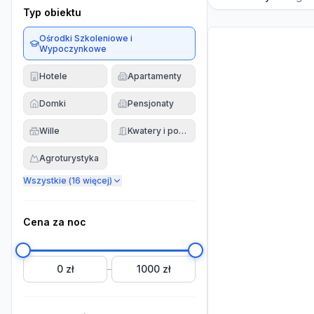
Typ obiektu
Ośrodki Szkoleniowe i
Wypoczynkowe
Hotele
Apartamenty
Domki
Pensjonaty
Wille
Kwatery i pokoje
Agroturystyka
Wszystkie (
16
więcej)
Cena za noc
0 zł
1000 zł
–