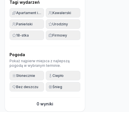
Tagi wydarzeń
Apartament imprezowy
Kawalerski
Panieński
Urodziny
18-stka
Firmowy
Pogoda
Pokaż najpierw miejsca z najlepszą
pogodą w wybranym terminie.
Słonecznie
Ciepło
Bez deszczu
Śnieg
0
wyniki