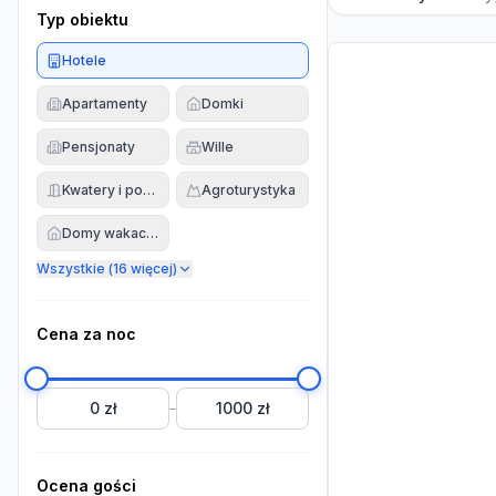
Typ obiektu
Hotele
Apartamenty
Domki
Pensjonaty
Wille
Kwatery i pokoje
Agroturystyka
Domy wakacyjne
Wszystkie (
16
więcej)
Cena za noc
0 zł
1000 zł
–
Ocena gości