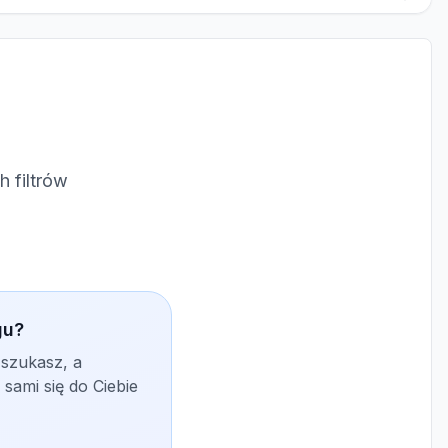
 filtrów
gu?
 szukasz, a
sami się do Ciebie