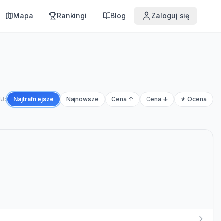
Mapa
Rankingi
Blog
Zaloguj się
J:
Najtrafniejsze
Najnowsze
Cena ↑
Cena ↓
★ Ocena