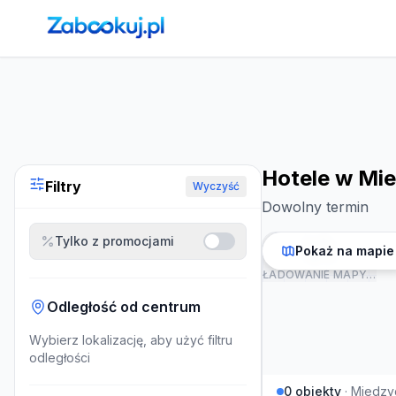
Strona główna
›
Noclegi
›
Hotele w Miedzygorze
Hotele w Mi
Filtry
Wyczyść
Dowolny termin
Tylko z promocjami
Pokaż na mapie
ŁADOWANIE MAPY…
Odległość od centrum
Wybierz lokalizację, aby użyć filtru
odległości
0
obiekty
·
Miedzy