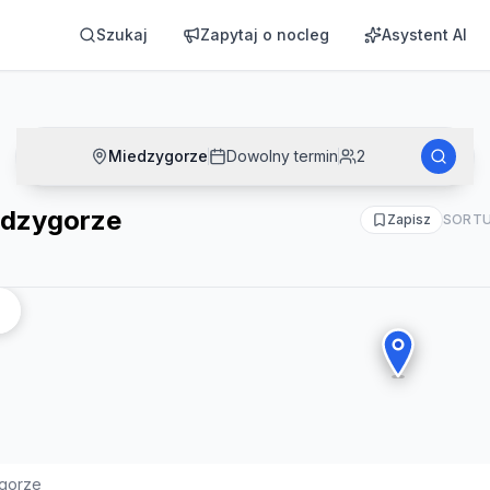
Szukaj
Zapytaj o nocleg
Asystent AI
Miedzygorze
Dowolny termin
2
edzygorze
Zapisz
SORTU
gorze