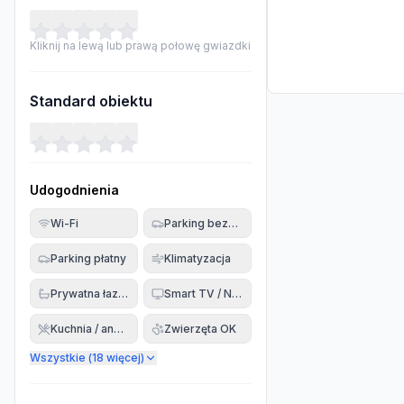
Kliknij na lewą lub prawą połowę gwiazdki
Standard obiektu
Udogodnienia
Wi-Fi
Parking bezpłatny
Parking płatny
Klimatyzacja
Prywatna łazienka
Smart TV / Netflix
Kuchnia / aneks
Zwierzęta OK
Wszystkie (
18
więcej)