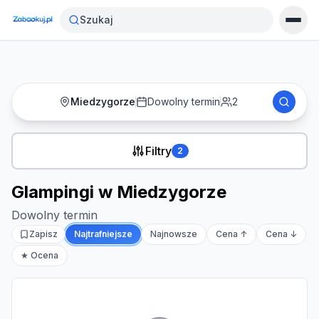
Strona główna
›
Noclegi
›
Glampingi w Miedzygorze
Szukaj
Miedzygorze
Dowolny termin
2
Filtry
2
Glampingi w Miedzygorze
Dowolny termin
Zapisz
Najtrafniejsze
Najnowsze
Cena ↑
Cena ↓
★ Ocena