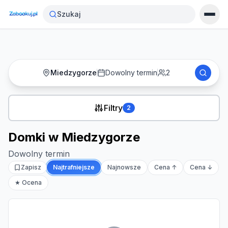
Strona główna
›
Noclegi
›
Domki w Miedzygorze
Szukaj
Miedzygorze
Dowolny termin
2
Filtry
2
Domki w Miedzygorze
Dowolny termin
Zapisz
Najtrafniejsze
Najnowsze
Cena ↑
Cena ↓
★ Ocena