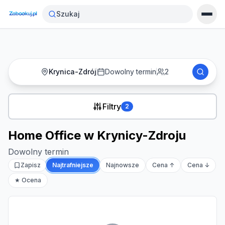
Strona główna
›
Noclegi
›
Home Office w Krynicy-Zdroju
Szukaj
Krynica-Zdrój
Dowolny termin
2
Filtry
2
Home Office w Krynicy-Zdroju
Dowolny termin
Zapisz
Najtrafniejsze
Najnowsze
Cena ↑
Cena ↓
★ Ocena