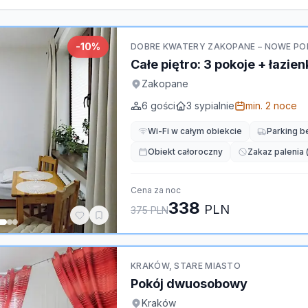
-
10
%
DOBRE KWATERY ZAKOPANE – NOWE POK
Całe piętro: 3 pokoje + łazie
Zakopane
6
gości
3
sypialnie
min.
2
noce
Wi-Fi w całym obiekcie
Parking b
Obiekt całoroczny
Zakaz palenia 
Cena za noc
338
PLN
375
PLN
KRAKÓW, STARE MIASTO
Pokój dwuosobowy
Kraków