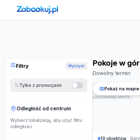
Strona główna
›
Noclegi
›
Pokoje w górach
Pokoje w gó
Filtry
Wyczyść
Dowolny termin
Tylko z promocjami
Pokaż na mapie
ŁADOWANIE MAPY…
Odległość od centrum
Wybierz lokalizację, aby użyć filtru
odległości
19
obiektów
·
Góry