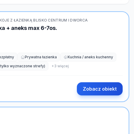
OJE Z ŁAZIENKĄ BLISKO CENTRUM I DWORCA
nka + aneks max 6-7os.
ezpłatny
Prywatna łazienka
Kuchnia / aneks kuchenny
(tylko wyznaczone strefy)
+
3
więcej
Zobacz obiekt