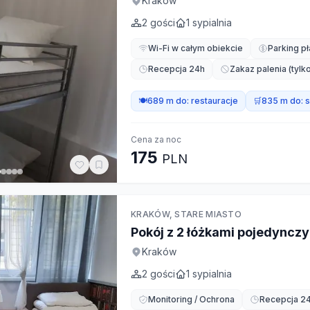
Kraków
2
gości
1
sypialnia
Wi-Fi w całym obiekcie
Parking pł
Recepcja 24h
Zakaz palenia (tyl
🍽️
689 m do:
restauracje
🛒
835 m do:
s
Cena za noc
175
PLN
KRAKÓW, STARE MIASTO
Pokój z 2 łóżkami pojedyncz
Kraków
2
gości
1
sypialnia
Monitoring / Ochrona
Recepcja 2