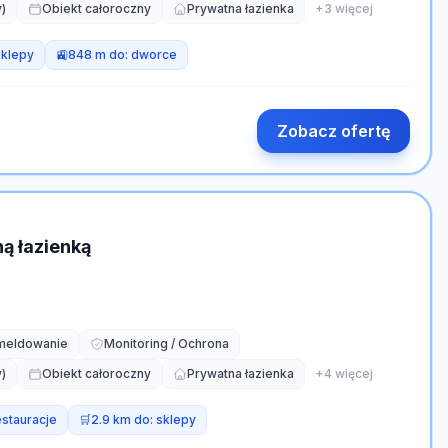
)
Obiekt całoroczny
Prywatna łazienka
+
3
więcej
sklepy
🚉
848 m do:
dworce
Zobacz ofertę
ą łazienką
meldowanie
Monitoring / Ochrona
)
Obiekt całoroczny
Prywatna łazienka
+
4
więcej
estauracje
🛒
2.9 km do:
sklepy