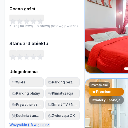
Ocena gości
Kliknij na lewą lub prawą połowę gwiazdki
Standard obiektu
Udogodnienia
Wi-Fi
Parking bezpłatny
Promowane
Premium
Parking płatny
Klimatyzacja
Kwatery i pokoje
Prywatna łazienka
Smart TV / Netflix
Kuchnia / aneks
Zwierzęta OK
Wszystkie (
18
więcej)