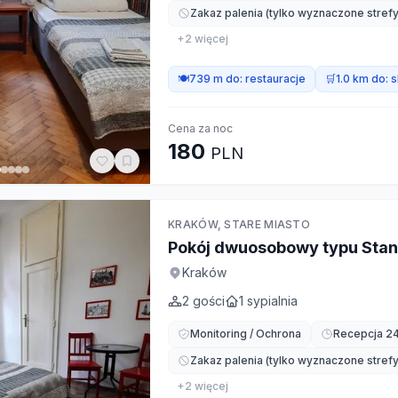
Zakaz palenia (tylko wyznaczone strefy
+
2
więcej
🍽️
739 m do:
restauracje
🛒
1.0 km do:
s
Cena za noc
180
PLN
KRAKÓW, STARE MIASTO
Pokój dwuosobowy typu Sta
Kraków
2
gości
1
sypialnia
Monitoring / Ochrona
Recepcja 2
Zakaz palenia (tylko wyznaczone strefy
+
2
więcej