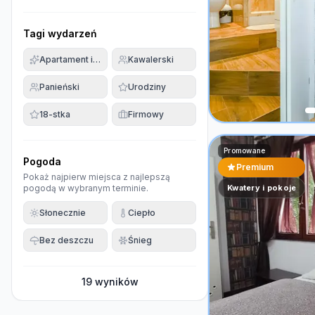
Tagi wydarzeń
Apartament imprezowy
Kawalerski
Panieński
Urodziny
18-stka
Firmowy
Promowane
Pogoda
Premium
Pokaż najpierw miejsca z najlepszą
pogodą w wybranym terminie.
Kwatery i pokoje
Słonecznie
Ciepło
Bez deszczu
Śnieg
19
wyników