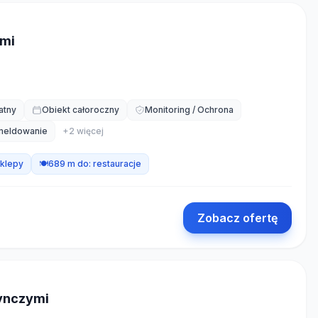
ymi
atny
Obiekt całoroczny
Monitoring / Ochrona
meldowanie
+
2
więcej
klepy
🍽️
689 m do:
restauracje
Zobacz ofertę
dynczymi