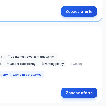
Zobacz ofertę
na
Bezkontaktowe zameldowanie
)
Obiekt całoroczny
Parking płatny
+
1
więcej
klepy
🚉
848 m do:
dworce
Zobacz ofertę