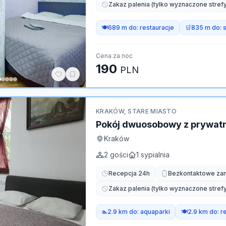
Zakaz palenia (tylko wyznaczone strefy
🍽️
689 m do:
restauracje
🛒
835 m do:
Cena za noc
190
PLN
KRAKÓW, STARE MIASTO
Pokój dwuosobowy z prywatn
Kraków
2
gości
1
sypialnia
Recepcja 24h
Bezkontaktowe za
Zakaz palenia (tylko wyznaczone strefy
🏊
2.9 km do:
aquaparki
🍽️
2.9 km do:
r