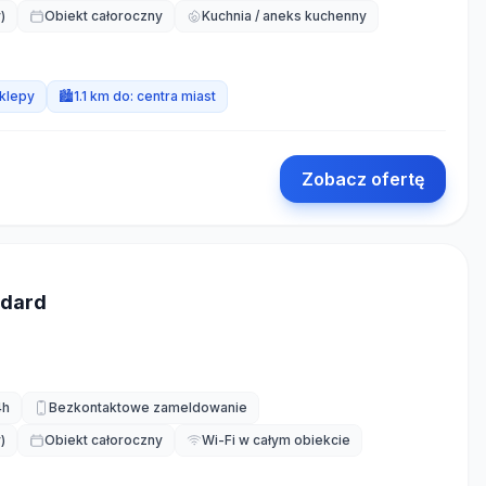
)
Obiekt całoroczny
Kuchnia / aneks kuchenny
klepy
🏙️
1.1 km do:
centra miast
Zobacz ofertę
ndard
4h
Bezkontaktowe zameldowanie
)
Obiekt całoroczny
Wi-Fi w całym obiekcie