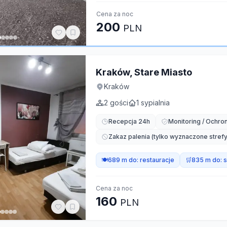
Cena za noc
200
PLN
Kraków, Stare Miasto
Kraków
2
gości
1
sypialnia
Recepcja 24h
Monitoring / Ochro
Zakaz palenia (tylko wyznaczone strefy
🍽️
689 m do:
restauracje
🛒
835 m do:
s
Cena za noc
160
PLN