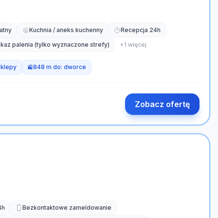
atny
Kuchnia / aneks kuchenny
Recepcja 24h
kaz palenia (tylko wyznaczone strefy)
+
1
więcej
sklepy
🚉
848 m do:
dworce
Zobacz ofertę
4h
Bezkontaktowe zameldowanie