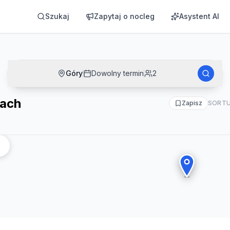
Szukaj
Zapytaj o nocleg
Asystent AI
Góry
Dowolny termin
2
rach
Zapisz
SORTU