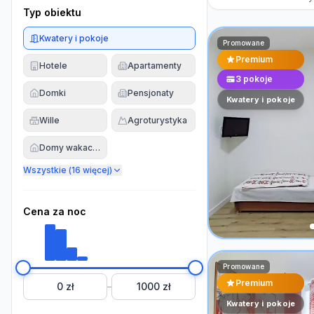
Typ obiektu
Kwatery i pokoje
Promowane
Premium
Hotele
Apartamenty
3
pokoje
Domki
Pensjonaty
Kwatery i pokoje
Wille
Agroturystyka
Domy wakacyjne
Wszystkie (
16
więcej)
Cena za noc
Promowane
Premium
0 zł
1000 zł
–
Kwatery i pokoje