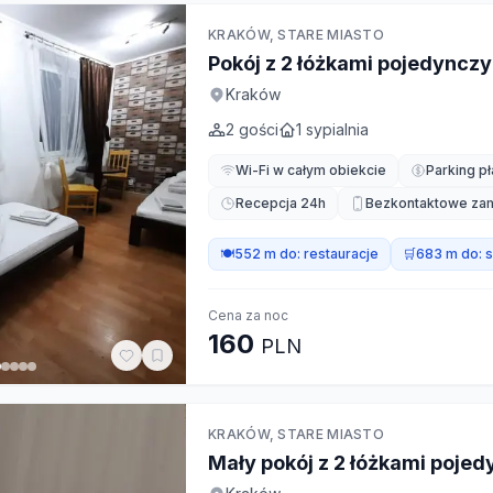
KRAKÓW, STARE MIASTO
Pokój z 2 łóżkami pojedyncz
Kraków
2
gości
1
sypialnia
Wi-Fi w całym obiekcie
Parking pł
Recepcja 24h
Bezkontaktowe za
🍽️
552 m do:
restauracje
🛒
683 m do:
s
Cena za noc
160
PLN
KRAKÓW, STARE MIASTO
Mały pokój z 2 łóżkami poje