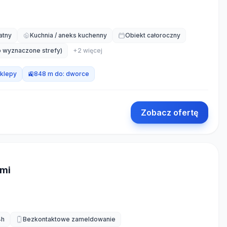
atny
Kuchnia / aneks kuchenny
Obiekt całoroczny
ko wyznaczone strefy)
+
2
więcej
klepy
🚉
848 m do:
dworce
Zobacz ofertę
ymi
4h
Bezkontaktowe zameldowanie