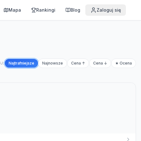
Mapa
Rankingi
Blog
Zaloguj się
J:
Najtrafniejsze
Najnowsze
Cena ↑
Cena ↓
★ Ocena