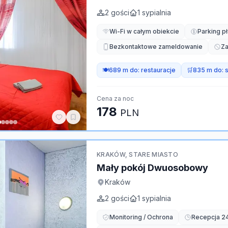
2
gości
1
sypialnia
Wi-Fi w całym obiekcie
Parking pł
Bezkontaktowe zameldowanie
Za
🍽️
689 m do:
restauracje
🛒
835 m do:
Cena za noc
178
PLN
KRAKÓW, STARE MIASTO
Mały pokój Dwuosobowy
Kraków
2
gości
1
sypialnia
Monitoring / Ochrona
Recepcja 2