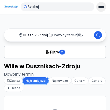
Strona główna
›
Noclegi
›
Wille w Dusznikach-Zdroju
Szukaj
Duszniki-Zdrój
Dowolny termin
2
Filtry
2
Wille w Dusznikach-Zdroju
Dowolny termin
Zapisz
Najtrafniejsze
Najnowsze
Cena ↑
Cena ↓
★ Ocena