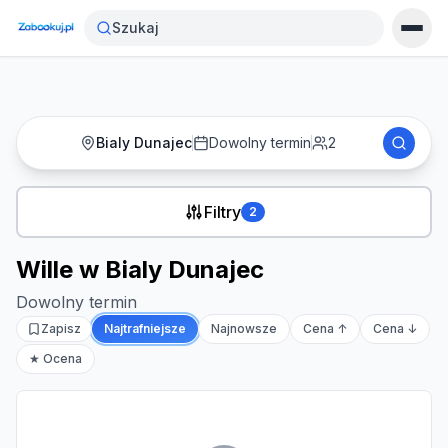
Strona główna
›
Noclegi
›
Wille w Bialy Dunajec
Szukaj
Bialy Dunajec
Dowolny termin
2
Filtry
2
Wille w Bialy Dunajec
Dowolny termin
Zapisz
Najtrafniejsze
Najnowsze
Cena ↑
Cena ↓
★ Ocena