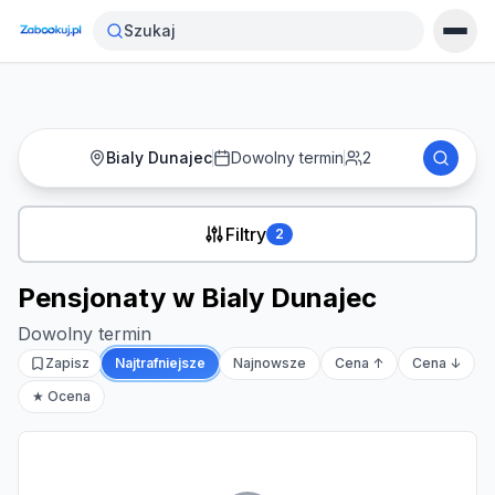
Strona główna
›
Noclegi
›
Pensjonaty w Bialy Dunajec
Szukaj
Bialy Dunajec
Dowolny termin
2
Filtry
2
Pensjonaty w Bialy Dunajec
Dowolny termin
Zapisz
Najtrafniejsze
Najnowsze
Cena ↑
Cena ↓
★ Ocena