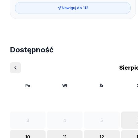
Nawiguj do
112
Dostępność
Sierpi
Pn
Wt
Śr
3
4
5
3
10
11
12