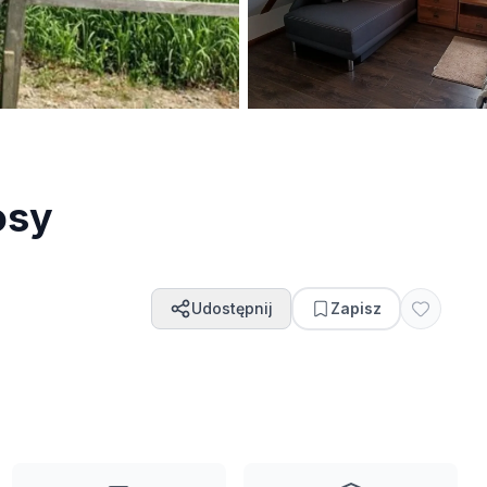
osy
Udostępnij
Zapisz