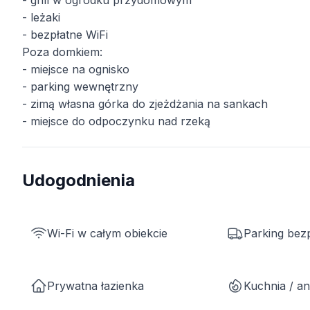
- grill w ogródku przydomowym
- leżaki
- bezpłatne WiFi
Poza domkiem:
- miejsce na ognisko
- parking wewnętrzny
- zimą własna górka do zjeżdżania na sankach
- miejsce do odpoczynku nad rzeką
Udogodnienia
Wi-Fi w całym obiekcie
Parking bez
Prywatna łazienka
Kuchnia / a