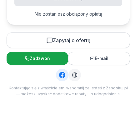
2
Od 13 lat
3
4
5
6
7
8
9
10
11
12
13
14
15
16
Nie zostaniesz obciążony opłatą
17
18
19
20
21
22
23
24
25
26
27
28
29
30
Dzieci
0
31
2-12 lat
Zapytaj o ofertę
Zadzwoń
E-mail
Niemowlęta
0
Poniżej 2 lat
Kontaktując się z właścicielem, wspomnij że jesteś z
Zabookuj.pl
— możesz uzyskać dodatkowe rabaty lub udogodnienia.