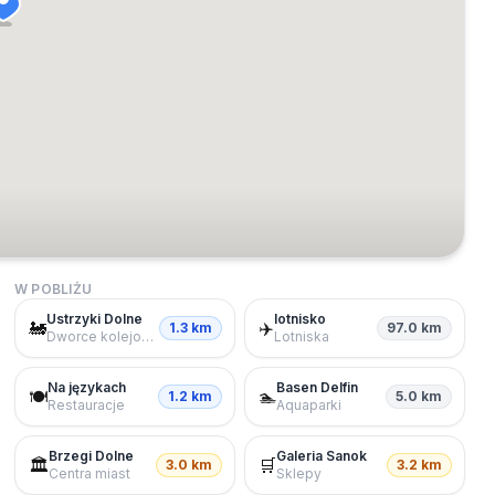
W POBLIŻU
Ustrzyki Dolne
lotnisko
🚂
✈️
1.3 km
97.0 km
Dworce kolejowe
Lotniska
Na językach
Basen Delfin
🍽️
🏊
1.2 km
5.0 km
Restauracje
Aquaparki
Brzegi Dolne
Galeria Sanok
🏛️
🛒
3.0 km
3.2 km
Centra miast
Sklepy