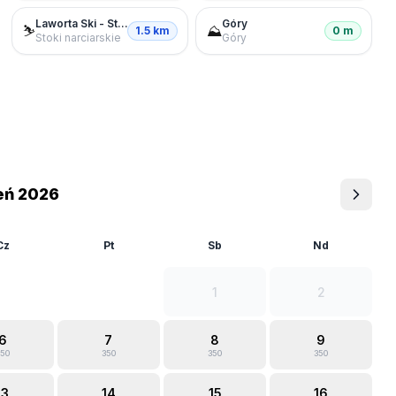
Laworta Ski - Stacja Narciarska
Góry
⛷️
⛰️
1.5 km
0 m
Stoki narciarskie
Góry
eń 2026
Cz
Pt
Sb
Nd
1
2
6
7
8
9
50
350
350
350
13
14
15
16