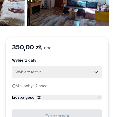
350,00 zł
/ noc
Wybierz daty
Wybierz termin
Min. pobyt:
2
noce
Sierpień 2026
Liczba gości (
2
)
Pn
Wt
Śr
Cz
Pt
Sb
Nd
Dorośli
1
2
Zarezerwuj