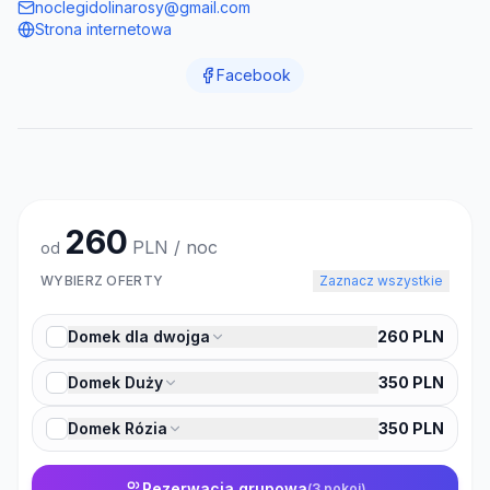
noclegidolinarosy@gmail.com
Strona internetowa
Facebook
260
PLN / noc
od
WYBIERZ OFERTY
Zaznacz wszystkie
Domek dla dwojga
260
PLN
Domek Duży
350
PLN
Domek Rózia
350
PLN
Rezerwacja grupowa
(
3
pokoi)