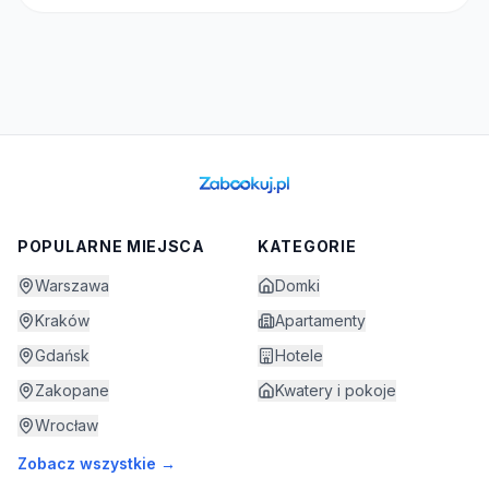
stolik z krzesłami. - łazienka (prysznic z
ogródku przydomo
głębokim basenem, suszarka do włosów)
bezpłatne WiFi P
- grill w ogródku przydomowym - leżaki -
na ognisko - park
bezpłatne WiFi Poza domkiem: - miejsce
własna górka do z
na ognisko i wiata - bezpłatne
miejsce do odpoc
parkowanie - zimą własna górka do
zjeżdżania na sankach- miejsce do
odpoczynku nad rzeką
POPULARNE MIEJSCA
KATEGORIE
Warszawa
Domki
Kraków
Apartamenty
Gdańsk
Hotele
Zakopane
Kwatery i pokoje
Wrocław
Zobacz wszystkie →