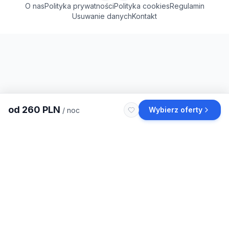
O nas
Polityka prywatności
Polityka cookies
Regulamin
Usuwanie danych
Kontakt
od
260
PLN
Wybierz oferty
/ noc
Szukasz więcej noclegów
w 38-700
?
Wszystkie noclegi
w 38-700
Apartamenty
w 38-700
Hotele
w 38-700
Domki
w 38-700