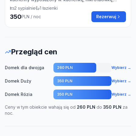
czajnik, ekspres do kawy, toster, zmywarkę, naczynia i
2
sypialnie
1
łazienki
przyprawy. - 2 sypialnie (w jednej 2 łóżka jednoosobowe
350
PLN
/ noc
Rezerwuj
w drugiej łóżko podwójne) - łazienka (prysznic, wanna,
suszarka do włosów) - grill - leżaki - bezpłatne WiFi Poza
domem: - miejsce na ognisko i wiata - bezpłatne
parkowanie - zimą własna górka do zjeżdżania na
sankach- miejsce do odpoczynku nad rzeką
Przegląd cen
Domek dla dwojga
260 PLN
Wybierz →
Domek Duży
350 PLN
Wybierz →
Domek Rózia
350 PLN
Wybierz →
Ceny w tym obiekcie wahają się od
260
PLN
do
350
PLN
za
noc.