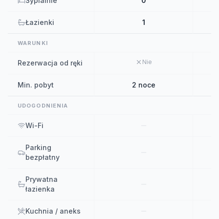
Sypialnie
0
Łazienki
1
WARUNKI
Nie
Rezerwacja od ręki
Min. pobyt
2 noce
UDOGODNIENIA
Wi-Fi
Parking
bezpłatny
Prywatna
łazienka
Kuchnia / aneks