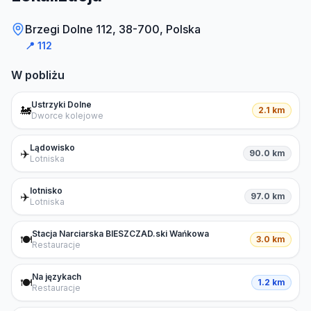
Brzegi Dolne 112, 38-700, Polska
📍
112
W pobliżu
Ustrzyki Dolne
🚂
2.1 km
Dworce kolejowe
Lądowisko
✈️
90.0 km
Lotniska
lotnisko
✈️
97.0 km
Lotniska
Stacja Narciarska BIESZCZAD.ski Wańkowa
🍽️
3.0 km
Restauracje
Na językach
🍽️
1.2 km
Restauracje