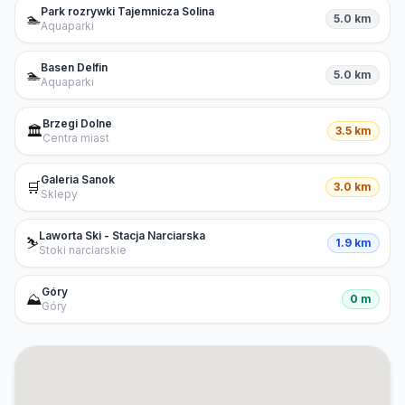
Park rozrywki Tajemnicza Solina
🏊
5.0 km
Aquaparki
Basen Delfin
🏊
5.0 km
Aquaparki
Brzegi Dolne
🏛️
3.5 km
Centra miast
Galeria Sanok
🛒
3.0 km
Sklepy
Laworta Ski - Stacja Narciarska
⛷️
1.9 km
Stoki narciarskie
Góry
⛰️
0 m
Góry