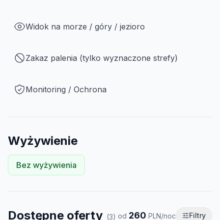
Widok na morze / góry / jezioro
Zakaz palenia (tylko wyznaczone strefy)
Monitoring / Ochrona
Wyżywienie
Bez wyżywienia
Dostępne oferty
260
Filtry
od
PLN/noc
(
3
)