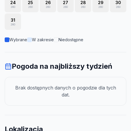
24
25
26
27
28
29
30
260
260
260
260
260
260
260
31
260
Wybrane
W zakresie
Niedostępne
Pogoda na najbliższy tydzień
Brak dostępnych danych o pogodzie dla tych
dat.
Lokalizacja