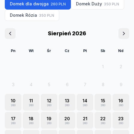
Domek dla dwojga
Domek Duży
260
PLN
350
PLN
Domek Rózia
350
PLN
Sierpień 2026
Pn
Wt
Śr
Cz
Pt
Sb
Nd
1
2
3
4
5
6
7
8
9
10
11
12
13
14
15
16
260
260
260
260
260
260
260
17
18
19
20
21
22
23
260
260
260
260
260
260
260