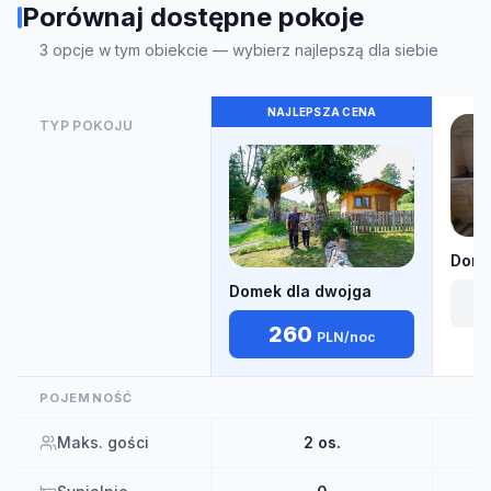
Porównaj dostępne pokoje
3
opcje w tym obiekcie — wybierz najlepszą dla siebie
NAJLEPSZA CENA
TYP POKOJU
Dome
Domek dla dwojga
260
PLN
/noc
POJEMNOŚĆ
Maks. gości
2
os.