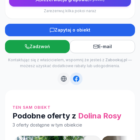
Zarezerwuj kilka pokoi naraz
Zapytaj o obiekt
Zadzwoń
E-mail
Kontaktując się z właścicielem, wspomnij że jesteś z
Zabookuj.pl
—
możesz uzyskać dodatkowe rabaty lub udogodnienia.
TEN SAM OBIEKT
Podobne oferty z
Dolina Rosy
3
oferty dostępne
w tym obiekcie