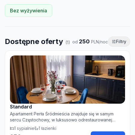
Bez wyżywienia
Dostępne oferty
250
Filtry
od
PLN/noc
(
1
)
Standard
Apartament Perła Śródmieścia znajduje się w samym
sercu Częstochowy, w luksusowo odrestaurowanej
kamienicy z prywatnym dziedzińcem. To idealne miejsce,
1
sypialnie
1
łazienki
oferujące komfortowy wypoczynek podczas podróży