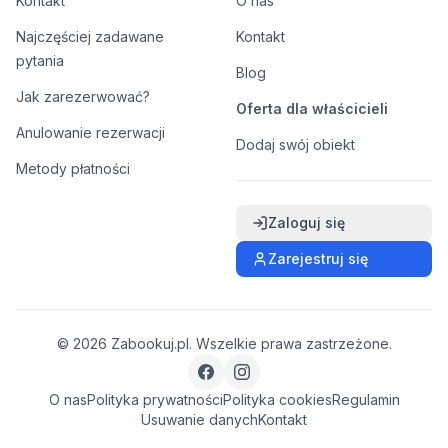
Kontakt
O nas
Najczęściej zadawane
Kontakt
pytania
Blog
Jak zarezerwować?
Oferta dla właścicieli
Anulowanie rezerwacji
Dodaj swój obiekt
Metody płatności
Zaloguj się
Zarejestruj się
©
2026
Zabookuj.pl. Wszelkie prawa zastrzeżone.
O nas
Polityka prywatności
Polityka cookies
Regulamin
Usuwanie danych
Kontakt