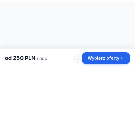
od
250
PLN
Wybierz oferty
/ noc
Szukasz więcej noclegów
w Częstochowie
?
Wszystkie noclegi
w Częstochowie
Apartamenty
w Częstochowie