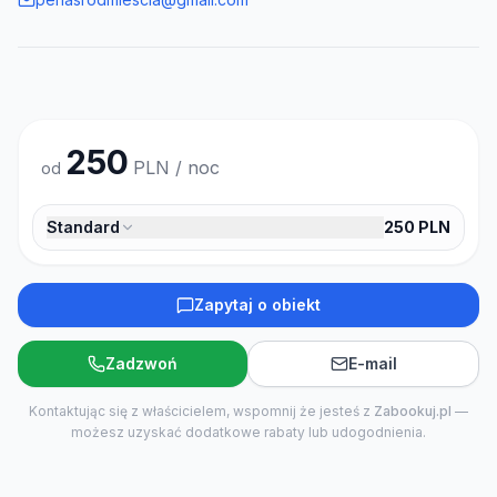
250
PLN / noc
od
Standard
250
PLN
Zapytaj o obiekt
Zadzwoń
E-mail
Kontaktując się z właścicielem, wspomnij że jesteś z
Zabookuj.pl
—
możesz uzyskać dodatkowe rabaty lub udogodnienia.