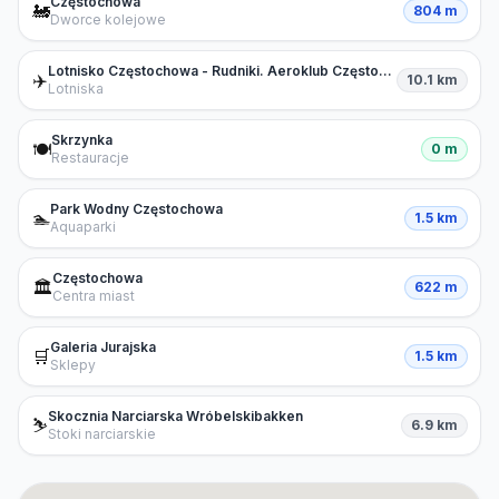
Częstochowa
🚂
804 m
Dworce kolejowe
Lotnisko Częstochowa - Rudniki. Aeroklub Częstochowski - loty widokowe i szkolenia lotnicze
✈️
10.1 km
Lotniska
Skrzynka
🍽️
0 m
Restauracje
Park Wodny Częstochowa
🏊
1.5 km
Aquaparki
Częstochowa
🏛️
622 m
Centra miast
Galeria Jurajska
🛒
1.5 km
Sklepy
Skocznia Narciarska Wróbelskibakken
⛷️
6.9 km
Stoki narciarskie