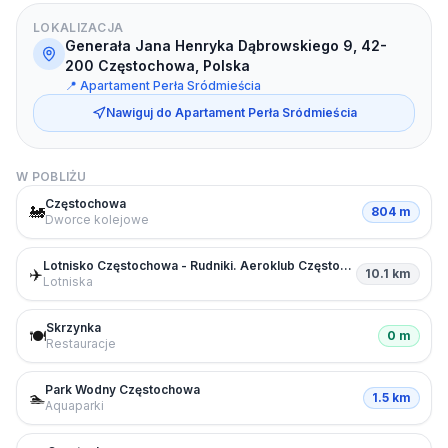
LOKALIZACJA
Generała Jana Henryka Dąbrowskiego 9, 42-
200 Częstochowa, Polska
📍
Apartament Perła Sródmieścia
Nawiguj do
Apartament Perła Sródmieścia
W POBLIŻU
Częstochowa
🚂
804 m
Dworce kolejowe
Lotnisko Częstochowa - Rudniki. Aeroklub Częstochowski - loty widokowe i szkolenia lotnicze
✈️
10.1 km
Lotniska
Skrzynka
🍽️
0 m
Restauracje
Park Wodny Częstochowa
🏊
1.5 km
Aquaparki