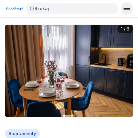
Szukaj
1
/
8
Apartamenty