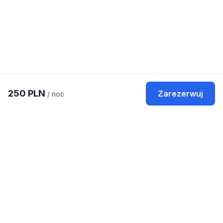
250
PLN
Zarezerwuj
/ noc
POPULARNE MIEJSCA
KATEGORIE
Warszawa
Domki
Kraków
Apartamenty
Gdańsk
Hotele