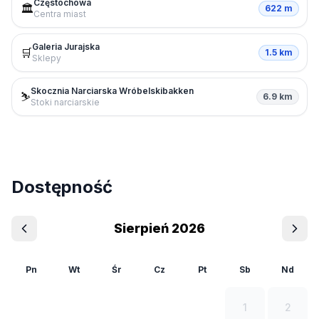
Częstochowa
🏛️
622 m
Centra miast
Galeria Jurajska
🛒
1.5 km
Sklepy
Skocznia Narciarska Wróbelskibakken
⛷️
6.9 km
Stoki narciarskie
Dostępność
Sierpień 2026
Pn
Wt
Śr
Cz
Pt
Sb
Nd
1
2