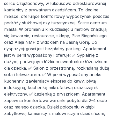
sercu Częstochowy, w luksusowo odrestaurowanej
kamienicy z prywatnym dziedzińcem. To idealne
miejsce, oferujące komfortowy wypoczynek podczas
podróży służbowej czy turystycznej. Ścisłe centrum
miasta. W promieniu kilkudziesięciu metrów znajdują
się kawiarnie, restauracje, sklepy, Plac Biegańskiego
oraz Aleja NMP z widokiem na Jasną Górę. Do
dyspozycji gości jest bezpłatny parking. Apartament
jest w pełni wyposażony i oferuje: ✅ Sypialnię z
dużym, podwójnym łóżkiem ewentualnie łóżeczkiem
dla dziecka. ✅ Salon z przestronną, rozkładaną dużą
sofą i telewizorem. ✅ W pełni wyposażony aneks
kuchenny, zawierający ekspres do kawy, płytę
indukcyjną, kuchenkę mikrofalową oraz czajnik
elektryczny. ✅ Łazienkę z prysznicem. Apartament
zapewnia komfortowe warunki pobytu dla 2-4 osób
oraz małego dziecka. Dzięki położeniu w głębi
zabytkowej kamienicy z malowniczym dziedzińcem,