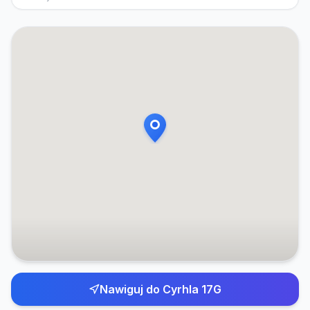
Nawiguj do
Cyrhla 17G