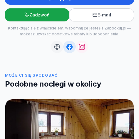
Zadzwoń
E-mail
Kontaktując się z właścicielem, wspomnij że jesteś z
Zabookuj.pl
—
możesz uzyskać dodatkowe rabaty lub udogodnienia.
MOŻE CI SIĘ SPODOBAĆ
Podobne noclegi w okolicy