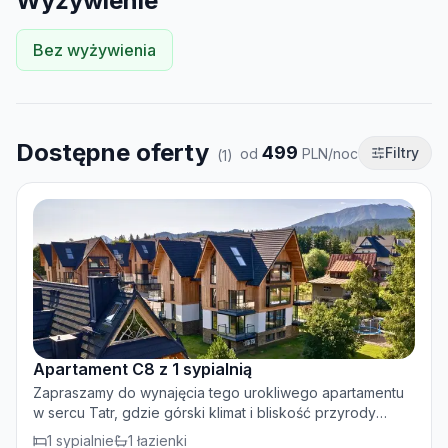
Wyżywienie
Bez wyżywienia
Dostępne oferty
499
Filtry
od
PLN/noc
(
1
)
Apartament C8 z 1 sypialnią
Zapraszamy do wynajęcia tego urokliwego apartamentu
w sercu Tatr, gdzie górski klimat i bliskość przyrody
tworzą wyjątkową atmosferę. W tym pięknym miejscu
1
sypialnie
1
łazienki