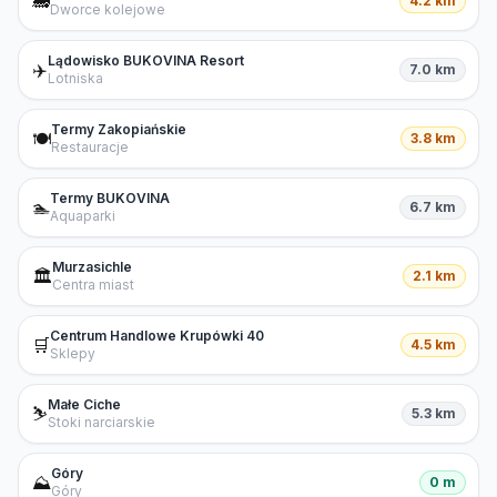
🚂
4.2 km
Dworce kolejowe
Lądowisko BUKOVINA Resort
✈️
7.0 km
Lotniska
Termy Zakopiańskie
🍽️
3.8 km
Restauracje
Termy BUKOVINA
🏊
6.7 km
Aquaparki
Murzasichle
🏛️
2.1 km
Centra miast
Centrum Handlowe Krupówki 40
🛒
4.5 km
Sklepy
Małe Ciche
⛷️
5.3 km
Stoki narciarskie
Góry
⛰️
0 m
Góry