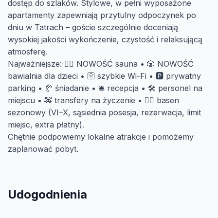
dostęp do szlaków. Stylowe, w pełni wyposażone
apartamenty zapewniają przytulny odpoczynek po
dniu w Tatrach – goście szczególnie doceniają
wysokiej jakości wykończenie, czystość i relaksującą
atmosferę.
Najważniejsze: 🧖‍♀️ NOWOŚĆ sauna • 🎲 NOWOŚĆ
bawialnia dla dzieci • 🛜 szybkie Wi-Fi • 🅿️ prywatny
parking • 🥐 śniadanie • 🛎️ recepcja • 🛠️ personel na
miejscu • 🚕 transfery na życzenie • 🏊‍♂️ basen
sezonowy (VI–X, sąsiednia posesja, rezerwacja, limit
miejsc, extra płatny).
Chętnie podpowiemy lokalne atrakcje i pomożemy
zaplanować pobyt.
Udogodnienia