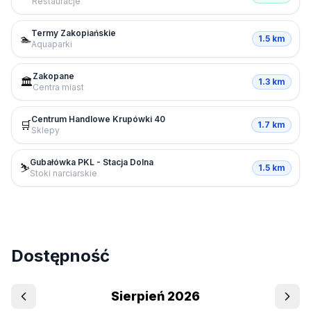
Restauracje
Termy Zakopiańskie
🏊
1.5 km
Aquaparki
Zakopane
🏛️
1.3 km
Centra miast
Centrum Handlowe Krupówki 40
🛒
1.7 km
Sklepy
Gubałówka PKL - Stacja Dolna
⛷️
1.5 km
Stoki narciarskie
Dostępność
Sierpień 2026