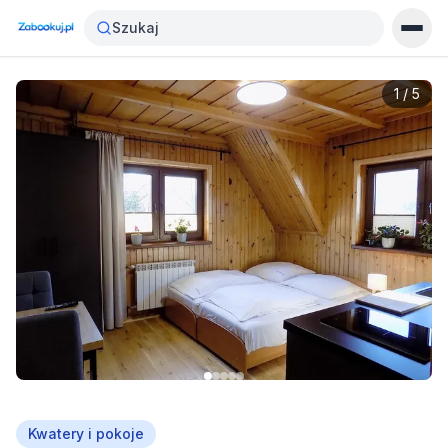
Szukaj
1
/
5
Kwatery i pokoje