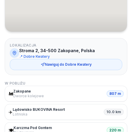
LOKALIZACJA
Stroma 2, 34-500 Zakopane, Polska
📍
Dobre Kwatery
Nawiguj do
Dobre Kwatery
W POBLIŻU
Zakopane
🚂
807 m
Dworce kolejowe
Lądowisko BUKOVINA Resort
✈️
10.0 km
Lotniska
Karczma Pod Gontem
🍽️
220 m