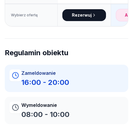
Rezerwuj
Akt
Wybierz ofertę
Regulamin obiektu
Zameldowanie
16:00
-
20:00
Wymeldowanie
08:00
-
10:00