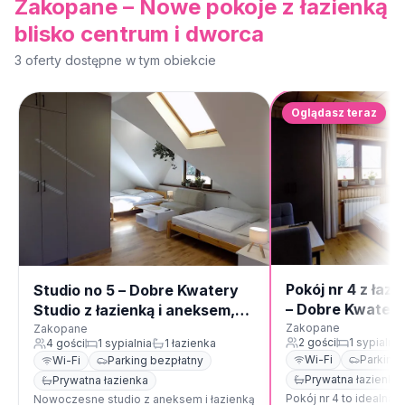
Zakopane – Nowe pokoje z łazienką
blisko centrum i dworca
3
oferty dostępne
w tym obiekcie
Oglądasz teraz
Pokój nr 4 z łaz
Studio no 5 – Dobre Kwatery
– Dobre Kwater
Studio z łazienką i aneksem,
blisko dworca-
blisko centrum
Zakopane
Zakopane
2
gości
1
sypialnia
4
gości
1
sypialnia
1
łazienka
noclegi z aneks
Wi-Fi
Parking 
Wi-Fi
Parking bezpłatny
Prywatna łazienka
Prywatna łazienka
Pokój nr 4 to idealna 
Nowoczesne studio z aneksem i łazienką