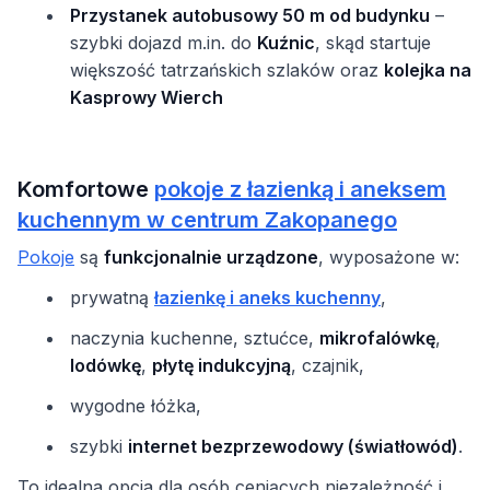
Przystanek autobusowy 50 m od budynku
–
szybki dojazd m.in. do
Kuźnic
, skąd startuje
większość tatrzańskich szlaków oraz
kolejka na
Kasprowy Wierch
Komfortowe
pokoje z łazienką i aneksem
kuchennym w centrum Zakopanego
Pokoje
są
funkcjonalnie urządzone
, wyposażone w:
prywatną
łazienkę i aneks kuchenny
,
naczynia kuchenne, sztućce,
mikrofalówkę
,
lodówkę
,
płytę indukcyjną
, czajnik,
wygodne łóżka,
szybki
internet bezprzewodowy (światłowód)
.
To idealna opcja dla osób ceniących niezależność i