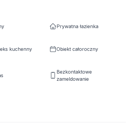
ny
Prywatna łazienka
neks kuchenny
Obiekt całoroczny
Bezkontaktowe
as
zameldowanie