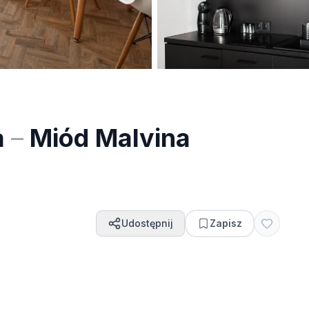
a
–
Miód Malvina
Udostępnij
Zapisz