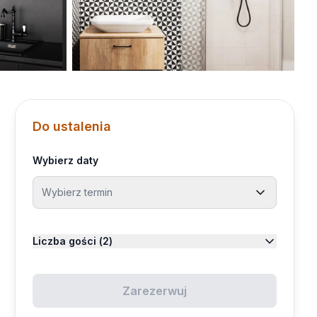
Do ustalenia
Wybierz daty
Wybierz termin
Sierpień 2026
Liczba gości (
2
)
Pn
Wt
Śr
Cz
Pt
Sb
Nd
Dorośli
Zarezerwuj
2
Od 13 lat
1
2