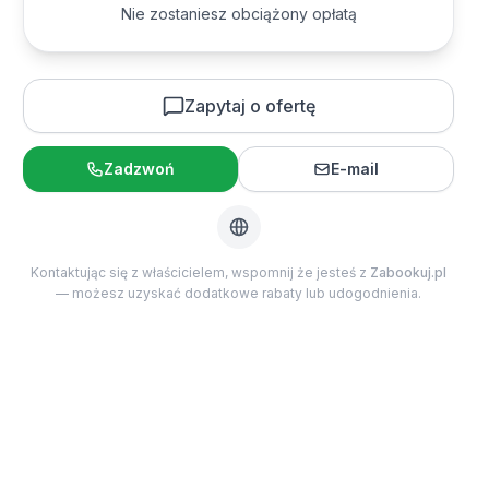
3
4
5
6
7
8
9
Nie zostaniesz obciążony opłatą
10
11
12
13
14
15
16
17
18
19
20
21
22
23
Dzieci
0
24
25
26
27
28
29
30
2-12 lat
Zapytaj o ofertę
31
Zadzwoń
E-mail
Niemowlęta
0
Poniżej 2 lat
Kontaktując się z właścicielem, wspomnij że jesteś z
Zabookuj.pl
— możesz uzyskać dodatkowe rabaty lub udogodnienia.