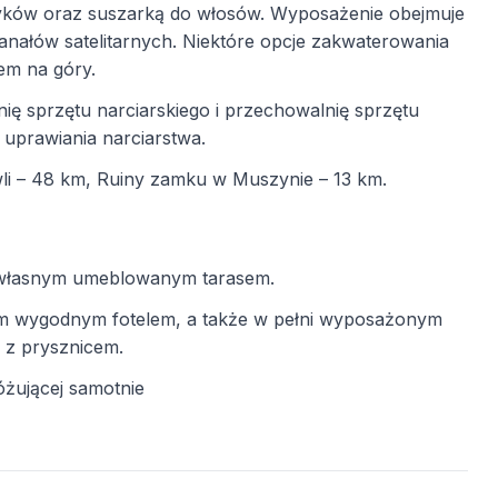
yków oraz suszarką do włosów. Wyposażenie obejmuje
anałów satelitarnych. Niektóre opcje zakwaterowania
em na góry.
ię sprzętu narciarskiego i przechowalnię sprzętu
 uprawiania narciarstwa.
li – 48 km, Ruiny zamku w Muszynie – 13 km.
z własnym umeblowanym tarasem.
ym wygodnym fotelem, a także w pełni wyposażonym
 z prysznicem.
óżującej samotnie