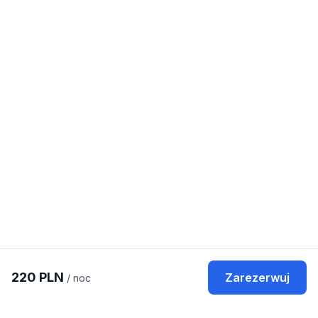
220
PLN
Zarezerwuj
/ noc