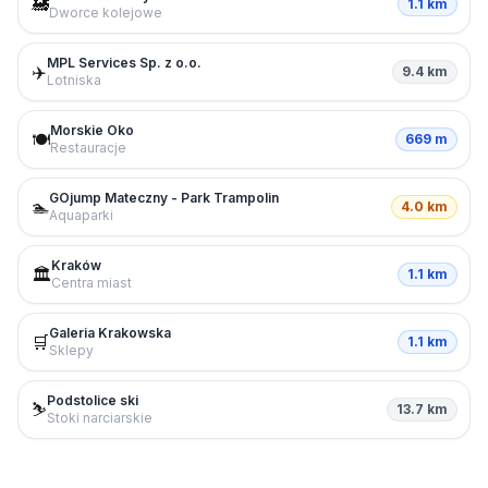
🚂
1.1 km
Dworce kolejowe
MPL Services Sp. z o.o.
✈️
9.4 km
Lotniska
Morskie Oko
🍽️
669 m
Restauracje
GOjump Mateczny - Park Trampolin
🏊
4.0 km
Aquaparki
Kraków
🏛️
1.1 km
Centra miast
Galeria Krakowska
🛒
1.1 km
Sklepy
Podstolice ski
⛷️
13.7 km
Stoki narciarskie