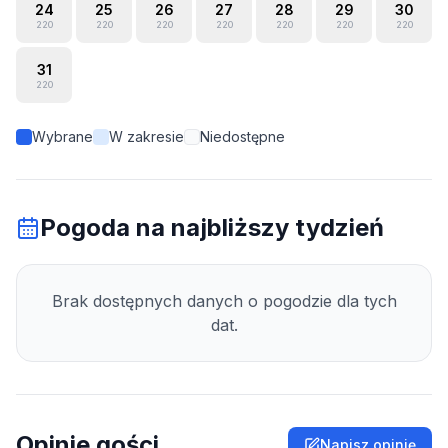
24
25
26
27
28
29
30
220
220
220
220
220
220
220
31
220
Wybrane
W zakresie
Niedostępne
Pogoda na najbliższy tydzień
Brak dostępnych danych o pogodzie dla tych
dat.
Opinie gości
Napisz opinię