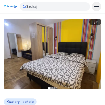
Szukaj
1
/
6
Kwatery i pokoje