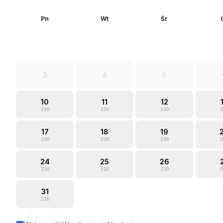
Pn
Wt
Śr
3
4
5
10
11
12
220
220
220
2
17
18
19
220
220
220
2
24
25
26
220
220
220
2
31
220