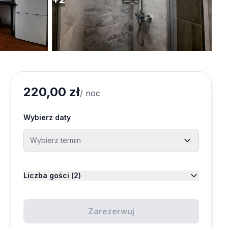
220,00 zł
/ noc
Wybierz daty
Wybierz termin
Sierpień 2026
Liczba gości (
2
)
Pn
Wt
Śr
Cz
Pt
Sb
Nd
Dorośli
Zarezerwuj
2
Od 13 lat
1
2