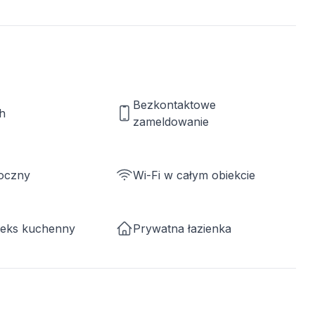
Bezkontaktowe
h
zameldowanie
roczny
Wi-Fi w całym obiekcie
neks kuchenny
Prywatna łazienka