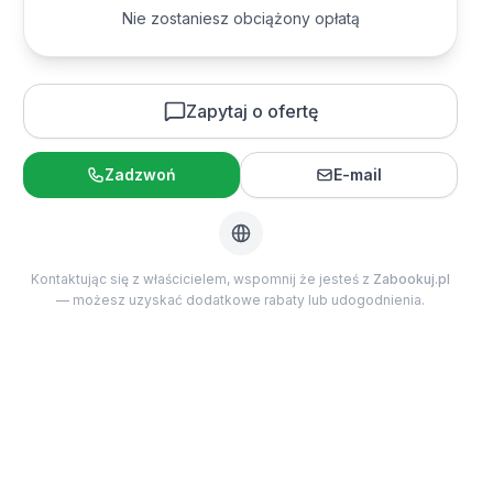
3
4
5
6
7
8
9
Nie zostaniesz obciążony opłatą
10
11
12
13
14
15
16
17
18
19
20
21
22
23
Dzieci
0
24
25
26
27
28
29
30
2-12 lat
Zapytaj o ofertę
31
Zadzwoń
E-mail
Niemowlęta
0
Poniżej 2 lat
Kontaktując się z właścicielem, wspomnij że jesteś z
Maksymalna liczba gości:
2
Zabookuj.pl
— możesz uzyskać dodatkowe rabaty lub udogodnienia.