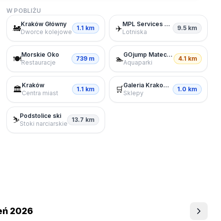
W POBLIŻU
Kraków Główny
MPL Services Sp. z o.o.
🚂
✈️
1.1 km
9.5 km
Dworce kolejowe
Lotniska
Morskie Oko
GOjump Mateczny - Park Trampolin
🍽️
🏊
739 m
4.1 km
Restauracje
Aquaparki
Kraków
Galeria Krakowska
🏛️
🛒
1.1 km
1.0 km
Centra miast
Sklepy
Podstolice ski
⛷️
13.7 km
Stoki narciarskie
eń 2026