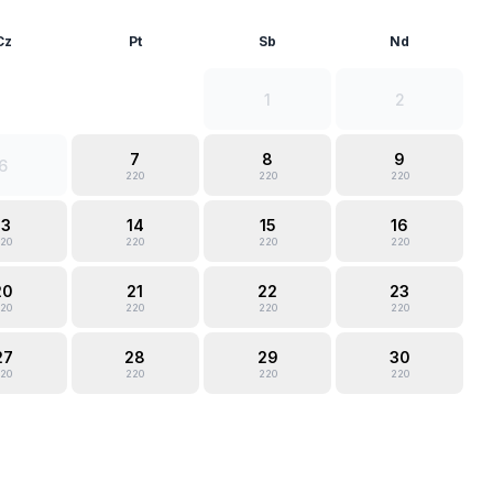
Cz
Pt
Sb
Nd
1
2
7
8
9
6
220
220
220
13
14
15
16
20
220
220
220
20
21
22
23
20
220
220
220
27
28
29
30
20
220
220
220