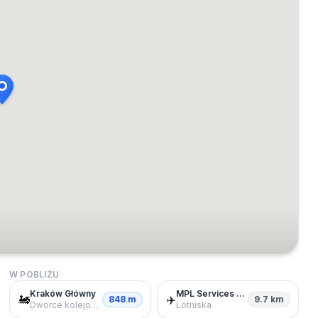
W POBLIŻU
Kraków Główny
MPL Services Sp. z o.o.
🚂
✈️
848 m
9.7 km
Dworce kolejowe
Lotniska