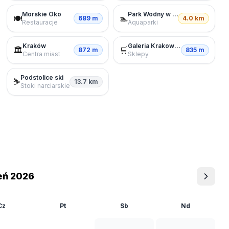
Morskie Oko
Park Wodny w Krakowie S.A.
🍽️
🏊
689 m
4.0 km
Restauracje
Aquaparki
Kraków
Galeria Krakowska
🏛️
🛒
872 m
835 m
Centra miast
Sklepy
Podstolice ski
⛷️
13.7 km
Stoki narciarskie
eń 2026
Cz
Pt
Sb
Nd