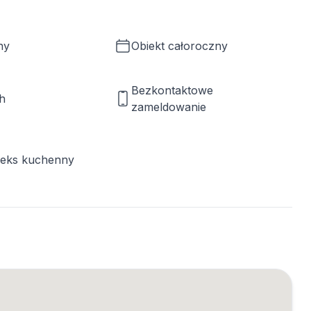
ny
Obiekt całoroczny
Bezkontaktowe
h
zameldowanie
neks kuchenny