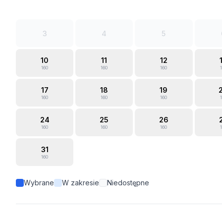
3
4
5
10
11
12
160
160
160
17
18
19
160
160
160
24
25
26
160
160
160
31
160
Wybrane
W zakresie
Niedostępne