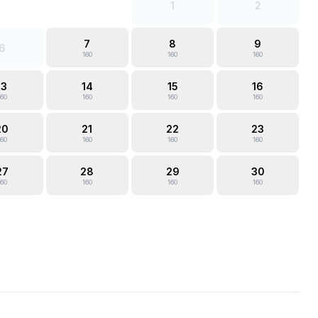
1
2
7
8
9
6
160
160
160
13
14
15
16
160
160
160
160
20
21
22
23
160
160
160
160
27
28
29
30
160
160
160
160