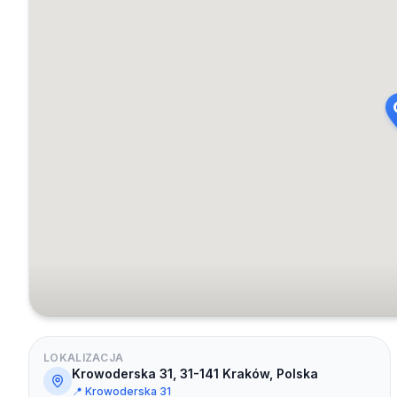
LOKALIZACJA
Krowoderska 31, 31-141 Kraków, Polska
📍
Krowoderska 31