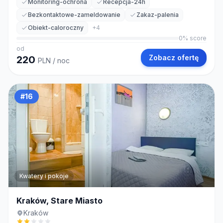
Monitoring-ochrona
Recepcja-24h
Bezkontaktowe-zameldowanie
Zakaz-palenia
Obiekt-caloroczny
+
4
0
% score
od
Zobacz ofertę
220
PLN
/ noc
#
16
Kwatery i pokoje
Kraków, Stare Miasto
Kraków