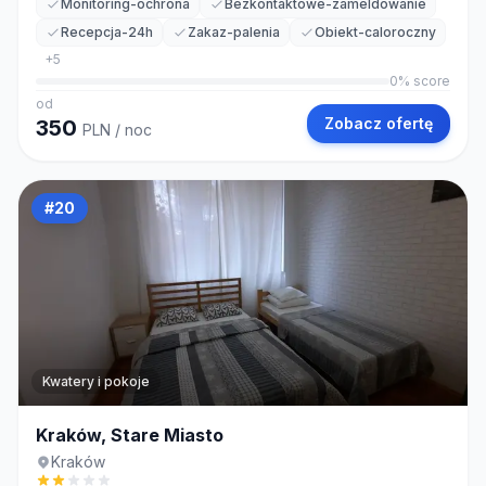
Monitoring-ochrona
Bezkontaktowe-zameldowanie
Recepcja-24h
Zakaz-palenia
Obiekt-caloroczny
+
5
0
% score
od
Zobacz ofertę
350
PLN
/ noc
#
20
Kwatery i pokoje
Kraków, Stare Miasto
Kraków