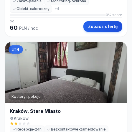
Zakaz-palenia
Monitoring-ochrona
Obiekt-caloroczny
+
4
0
% score
od
Zobacz ofertę
60
PLN
/ noc
#
14
Kwatery i pokoje
Kraków, Stare Miasto
Kraków
Recepcja-24h
Bezkontaktowe-zameldowanie