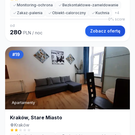
Monitoring-ochrona
Bezkontaktowe-zameldowanie
Zakaz-palenia
Obiekt-caloroczny
Kuchnia
+
4
0
% score
od
Zobacz ofertę
280
PLN
/ noc
#
19
Apartamenty
Kraków, Stare Miasto
Kraków