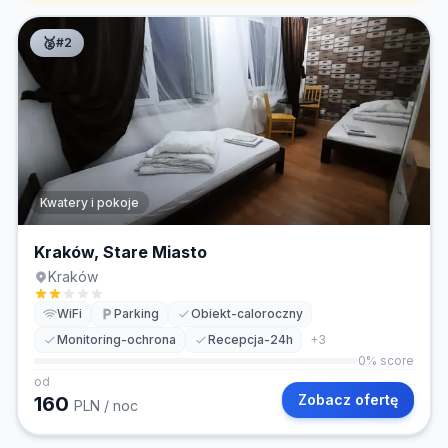
🥈
#
2
Kwatery i pokoje
Kraków, Stare Miasto
Kraków
WiFi
Parking
Obiekt-caloroczny
Monitoring-ochrona
Recepcja-24h
+
3
0
% score
od
Zobacz ofertę
160
PLN
/ noc