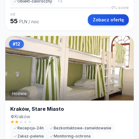
Obiekt-caloroczny
+
3
0
% score
od
Zobacz ofertę
55
PLN
/ noc
#
12
Hostele
Kraków, Stare Miasto
Kraków
Recepcja-24h
Bezkontaktowe-zameldowanie
Zakaz-palenia
Monitoring-ochrona