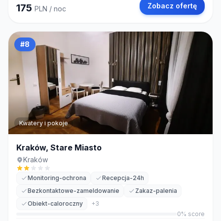
Zobacz ofertę
175
PLN
/ noc
#
8
Kwatery i pokoje
Kraków, Stare Miasto
Kraków
Monitoring-ochrona
Recepcja-24h
Bezkontaktowe-zameldowanie
Zakaz-palenia
Obiekt-caloroczny
+
3
0
% score