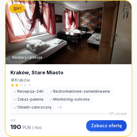
🥇
#
1
Kwatery i pokoje
Kraków, Stare Miasto
Kraków
Recepcja-24h
Bezkontaktowe-zameldowanie
Zakaz-palenia
Monitoring-ochrona
Obiekt-caloroczny
+
3
0
% score
od
Zobacz ofertę
190
PLN
/ noc