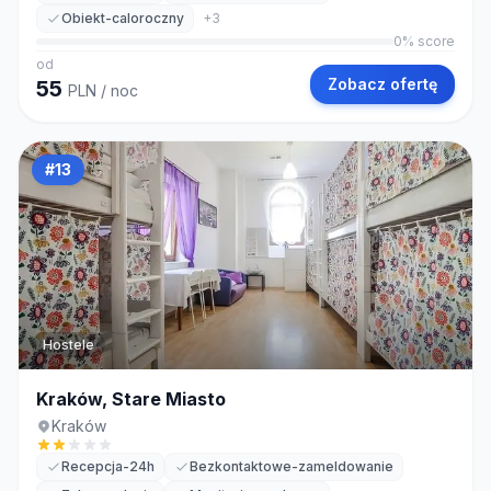
Obiekt-caloroczny
+
3
0
% score
od
Zobacz ofertę
55
PLN
/ noc
#
13
Hostele
Kraków, Stare Miasto
Kraków
Recepcja-24h
Bezkontaktowe-zameldowanie