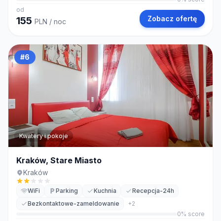
od
Zobacz ofertę
155
PLN
/ noc
#
6
Kwatery i pokoje
Kraków, Stare Miasto
Kraków
WiFi
Parking
Kuchnia
Recepcja-24h
Bezkontaktowe-zameldowanie
+
2
0
% score