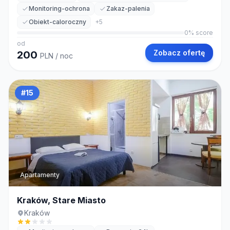
Monitoring-ochrona
Zakaz-palenia
Obiekt-caloroczny
+
5
0
% score
od
Zobacz ofertę
200
PLN
/ noc
#
15
Apartamenty
Kraków, Stare Miasto
Kraków