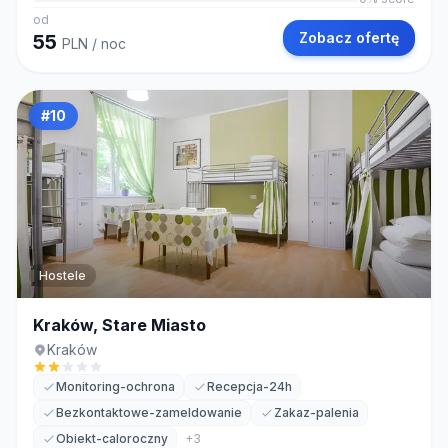
od
Zobacz ofertę
55
PLN
/ noc
#
10
Hostele
Kraków, Stare Miasto
Kraków
Monitoring-ochrona
Recepcja-24h
Bezkontaktowe-zameldowanie
Zakaz-palenia
Obiekt-caloroczny
+
3