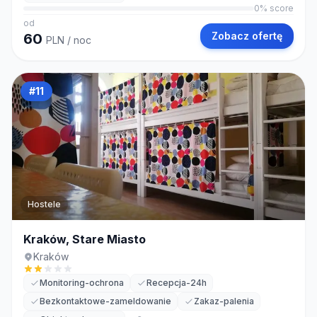
0
% score
od
Zobacz ofertę
60
PLN
/ noc
#
11
Hostele
Kraków, Stare Miasto
Kraków
Monitoring-ochrona
Recepcja-24h
Bezkontaktowe-zameldowanie
Zakaz-palenia