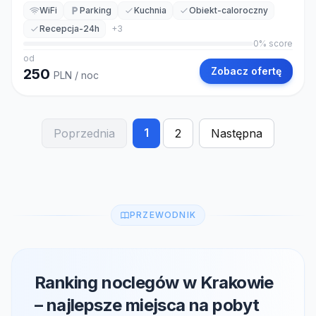
WiFi
Parking
Kuchnia
Obiekt-caloroczny
Recepcja-24h
+
3
0
% score
od
Zobacz ofertę
250
PLN
/ noc
1
Poprzednia
2
Następna
PRZEWODNIK
Ranking noclegów w Krakowie
– najlepsze miejsca na pobyt