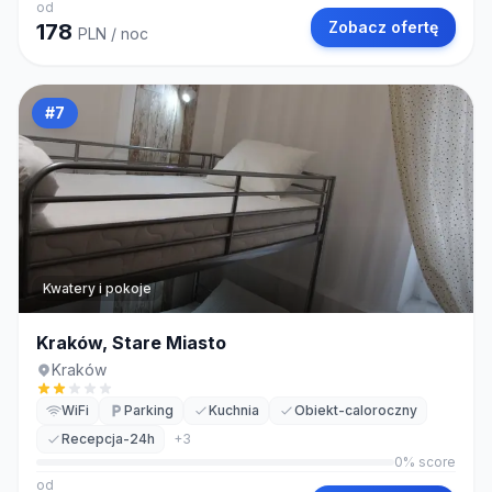
od
Zobacz ofertę
178
PLN
/ noc
#
7
Kwatery i pokoje
Kraków, Stare Miasto
Kraków
WiFi
Parking
Kuchnia
Obiekt-caloroczny
Recepcja-24h
+
3
0
% score
od