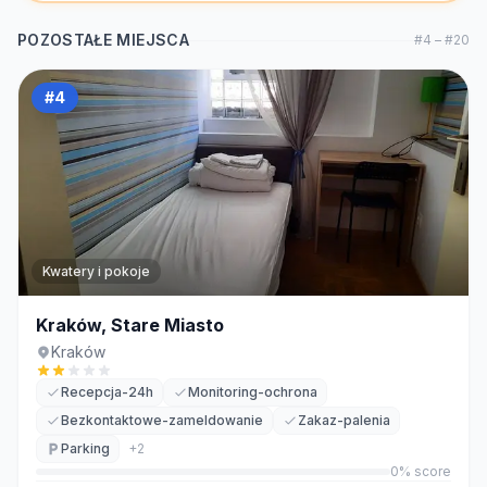
POZOSTAŁE MIEJSCA
#
4
– #
20
#
4
Kwatery i pokoje
Kraków, Stare Miasto
Kraków
Recepcja-24h
Monitoring-ochrona
Bezkontaktowe-zameldowanie
Zakaz-palenia
Parking
+
2
0
% score