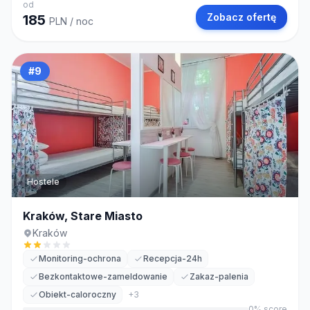
od
Zobacz ofertę
185
PLN
/ noc
#
9
Hostele
Kraków, Stare Miasto
Kraków
Monitoring-ochrona
Recepcja-24h
Bezkontaktowe-zameldowanie
Zakaz-palenia
Obiekt-caloroczny
+
3
0
% score