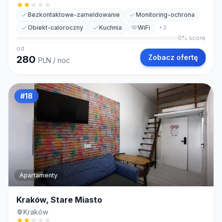
Bezkontaktowe-zameldowanie
Monitoring-ochrona
Obiekt-caloroczny
Kuchnia
WiFi
+
3
0
% score
od
Zobacz ofertę
280
PLN
/ noc
#
18
Apartamenty
Kraków, Stare Miasto
Kraków