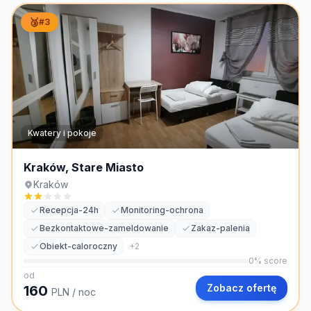
🥉
#
3
Kwatery i pokoje
Kraków, Stare Miasto
Kraków
Recepcja-24h
Monitoring-ochrona
Bezkontaktowe-zameldowanie
Zakaz-palenia
Obiekt-caloroczny
+
2
0
% score
od
Zobacz ofertę
160
PLN
/ noc