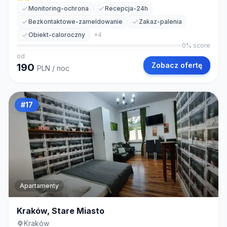
Monitoring-ochrona
Recepcja-24h
Bezkontaktowe-zameldowanie
Zakaz-palenia
Obiekt-caloroczny
+
4
0
% score
od
Zobacz ofertę
190
PLN
/ noc
#
17
Apartamenty
Kraków, Stare Miasto
Kraków