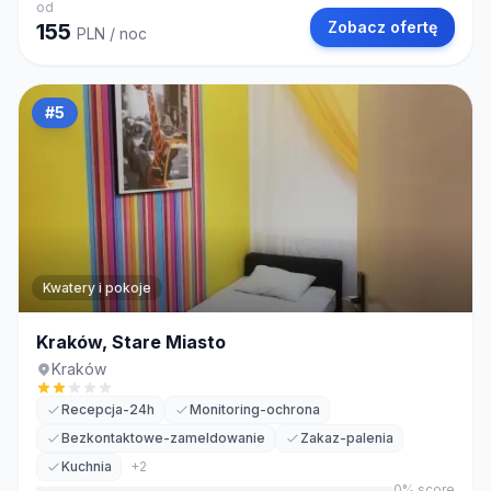
od
Zobacz ofertę
155
PLN
/ noc
#
5
Kwatery i pokoje
Kraków, Stare Miasto
Kraków
Recepcja-24h
Monitoring-ochrona
Bezkontaktowe-zameldowanie
Zakaz-palenia
Kuchnia
+
2
0
% score