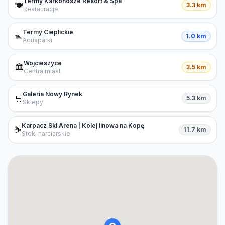
Termy Karkonosze Resort & Spa
🍽️
3.3 km
Restauracje
Termy Cieplickie
🏊
1.0 km
Aquaparki
Wojcieszyce
🏛️
3.5 km
Centra miast
Galeria Nowy Rynek
🛒
5.3 km
Sklepy
Karpacz Ski Arena | Kolej linowa na Kopę
⛷️
11.7 km
Stoki narciarskie