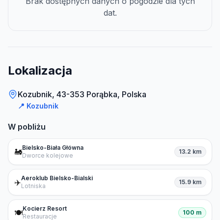
Brak dostępnych danych o pogodzie dla tych
dat.
Lokalizacja
Kozubnik, 43-353 Porąbka, Polska
📍
Kozubnik
W pobliżu
Bielsko-Biała Główna
🚂
13.2 km
Dworce kolejowe
Aeroklub Bielsko-Bialski
✈️
15.9 km
Lotniska
Kocierz Resort
🍽️
100 m
Restauracje