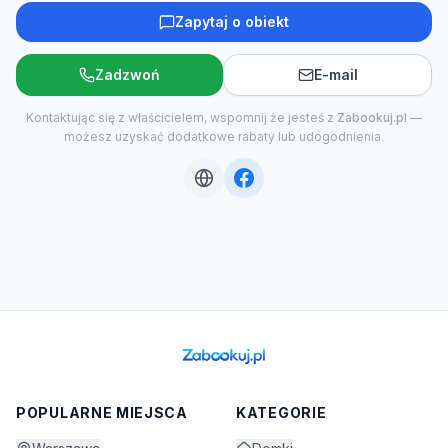
Zapytaj o obiekt
Zadzwoń
E-mail
Kontaktując się z właścicielem, wspomnij że jesteś z
Zabookuj.pl
—
możesz uzyskać dodatkowe rabaty lub udogodnienia.
POPULARNE MIEJSCA
KATEGORIE