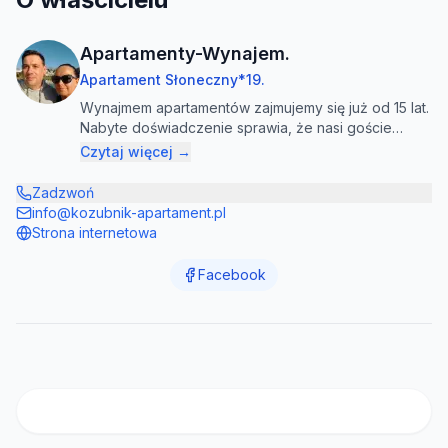
Apartamenty-Wynajem.
Apartament Słoneczny*19.
Wynajmem apartamentów zajmujemy się już od 15 lat.
Nabyte doświadczenie sprawia, że nasi goście
przyjeżdżają i wyjeżdżają zachwyceni urokliwym
Czytaj więcej →
miejscem, perfekcyjnie przygotowanym
apartamentem.
Zadzwoń
info@kozubnik-apartament.pl
Strona internetowa
Facebook