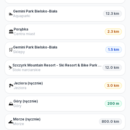
Gemini Park Bielsko-Biała
🏊
12.3 km
Aquaparki
Porąbka
🏛️
2.3 km
Centra miast
Gemini Park Bielsko-Biała
🛒
1.5 km
Sklepy
Szczyrk Mountain Resort - Ski Resort & Bike Park by TREK
⛷️
12.0 km
Stoki narciarskie
Jeziora (ręcznie)
🏞️
3.0 km
Jeziora
Góry (ręcznie)
⛰️
200 m
Góry
Morze (ręcznie)
🌊
800.0 km
Morze