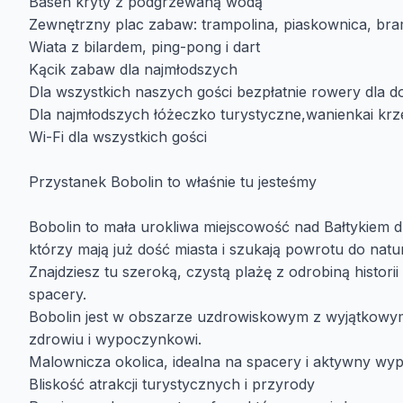
Basen kryty z podgrzewaną wodą
Zewnętrzny plac zabaw: trampolina, piaskownica, bramk
Wiata z bilardem, ping-pong i dart
Kącik zabaw dla najmłodszych
Dla wszystkich naszych gości bezpłatnie rowery dla do
Dla najmłodszych łóżeczko turystyczne,wanienkai krz
Wi-Fi dla wszystkich gości
Przystanek Bobolin to właśnie tu jesteśmy
Bobolin to mała urokliwa miejscowość nad Bałtykiem dl
którzy mają już dość miasta i szukają powrotu do natu
Znajdziesz tu szeroką, czystą plażę z odrobiną histor
spacery.
Bobolin jest w obszarze uzdrowiskowym z wyjątkowym
zdrowiu i wypoczynkowi.
Malownicza okolica, idealna na spacery i aktywny wy
Bliskość atrakcji turystycznych i przyrody