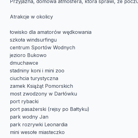
Przyjazna, domowa atmosfera, która sprawi, że poczuje
Atrakcje w okolicy
łowisko dla amatorów wędkowania
szkoła windsurfingu
centrum Sportów Wodnych
jezioro Bukowo
dmuchawce
stadniny koni i mini zoo
ciuchcia turystyczna
zamek Książąt Pomorskich
most zwodzony w Darłówku
port rybacki
port pasażerski (rejsy po Bałtyku)
park wodny Jan
park rozrywki Leonardia
mini wesołe miasteczko