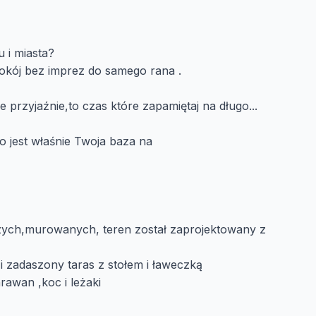
u i miasta?
pokój bez imprez do samego rana .
 przyjaźnie,to czas które zapamiętaj na długo...
to jest właśnie Twoja baza na
aczych,murowanych, teren został zaprojektowany z
i zadaszony taras z stołem i ławeczką
rawan ,koc i leżaki