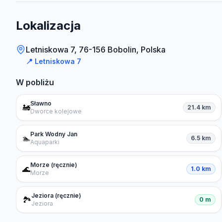
Lokalizacja
Letniskowa 7, 76-156 Bobolin, Polska
📍
Letniskowa 7
W pobliżu
Sławno
🚂
21.4 km
Dworce kolejowe
Park Wodny Jan
🏊
6.5 km
Aquaparki
Morze (ręcznie)
🌊
1.0 km
Morze
Jeziora (ręcznie)
🏞️
0 m
Jeziora