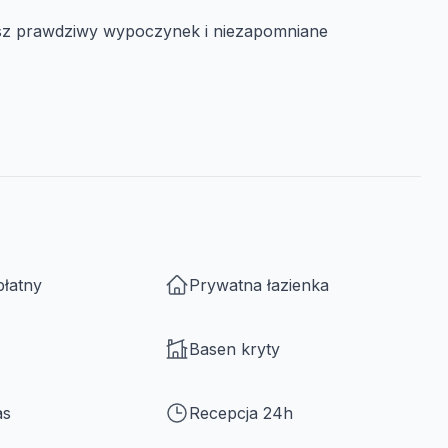
asz prawdziwy wypoczynek i niezapomniane
płatny
Prywatna łazienka
Basen kryty
as
Recepcja 24h