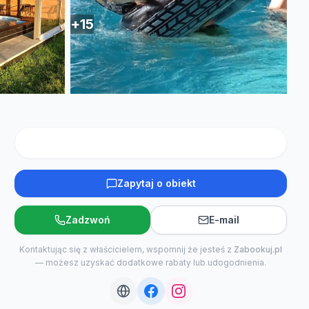
+
15
Zapytaj o obiekt
Zadzwoń
E-mail
Kontaktując się z właścicielem, wspomnij że jesteś z
Zabookuj.pl
— możesz uzyskać dodatkowe rabaty lub udogodnienia.