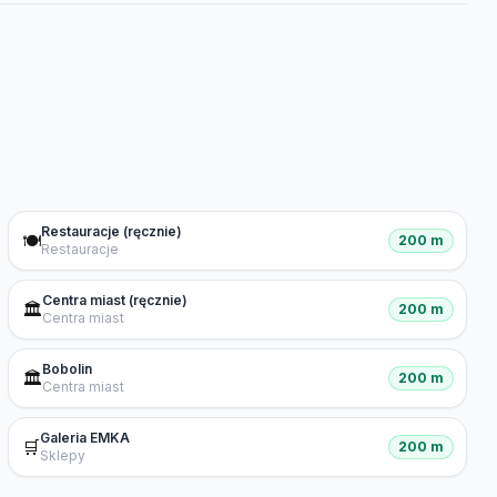
Restauracje (ręcznie)
🍽️
200 m
Restauracje
Centra miast (ręcznie)
🏛️
200 m
Centra miast
Bobolin
🏛️
200 m
Centra miast
Galeria EMKA
🛒
200 m
Sklepy