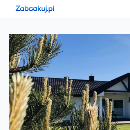
Strona główna
›
Noclegi
›
Bobolin
›
Domki Letniskowe Mojito