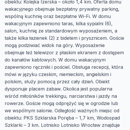
obiektu: Kolejka Izerska – około 1,4 km. Oferta domu
wakacyjnego obejmuje bezpłatny prywatny parking,
wspólną kuchnię oraz bezpłatne Wi-Fi. W domu
wakacyjnym zapewniono taras, kilka sypialni (6),
salon, kuchnię ze standardowym wyposażeniem, a
także kilka łazienek (2) z bidetem i prysznicem. Goście
mogą podziwiać widok na góry. Wyposażenie
obejmuje też telewizor z płaskim ekranem z dostępem
do kanałów kablowych. W domu wakacyjnym
zapewniono ręczniki i pościel. Obsługa recepcji, która
mówi w języku czeskim, niemieckim, angielskim i
polskim, służy pomocą przez cały dzień. Obiekt
dysponuje placem zabaw. Okolica jest popularna
wśród miłośników trekkingu, narciarstwa i jazdy na
rowerze. Goście mogą odprężyć się w ogrodzie lub
we wspólnym salonie. Odległość ważnych miejsc od
obiektu: PKS Szklarska Poręba – 1,7 km, Wodospad
Szklarki – 3 km. Lotnisko Lotnisko Wrocław znajduje