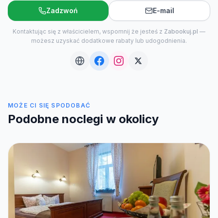
Zadzwoń
E-mail
Kontaktując się z właścicielem, wspomnij że jesteś z
Zabookuj.pl
—
możesz uzyskać dodatkowe rabaty lub udogodnienia.
MOŻE CI SIĘ SPODOBAĆ
Podobne noclegi w okolicy