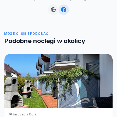
MOŻE CI SIĘ SPODOBAĆ
Podobne noclegi w okolicy
Jastrzębia Góra