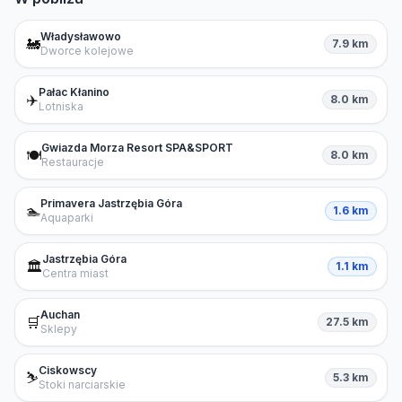
Władysławowo
🚂
7.9 km
Dworce kolejowe
Pałac Kłanino
✈️
8.0 km
Lotniska
Gwiazda Morza Resort SPA&SPORT
🍽️
8.0 km
Restauracje
Primavera Jastrzębia Góra
🏊
1.6 km
Aquaparki
Jastrzębia Góra
🏛️
1.1 km
Centra miast
Auchan
🛒
27.5 km
Sklepy
Ciskowscy
⛷️
5.3 km
Stoki narciarskie