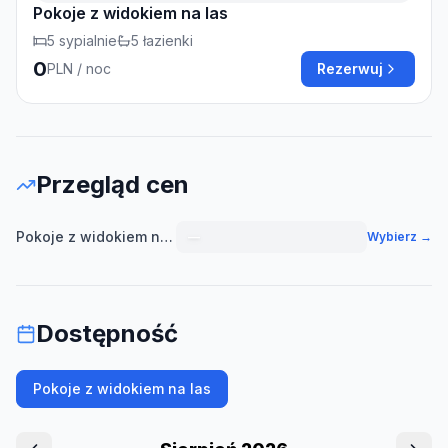
Pokoje z widokiem na las
5
sypialnie
5
łazienki
0
PLN
/ noc
Rezerwuj
Przegląd cen
Pokoje z widokiem na las
—
Wybierz →
Dostępność
Pokoje z widokiem na las