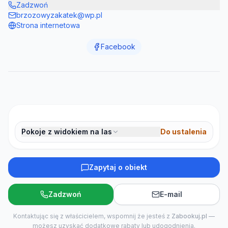
Zadzwoń
brzozowyzakatek@wp.pl
Strona internetowa
Facebook
Pokoje z widokiem na las
Do ustalenia
Zapytaj o obiekt
Zadzwoń
E-mail
Kontaktując się z właścicielem, wspomnij że jesteś z
Zabookuj.pl
—
możesz uzyskać dodatkowe rabaty lub udogodnienia.