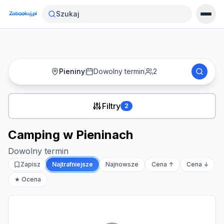
Strona główna
›
Noclegi
›
Camping w Pieninach
Szukaj
Pieniny
Dowolny termin
2
Filtry
2
Camping w Pieninach
Dowolny termin
Zapisz
Najtrafniejsze
Najnowsze
Cena ↑
Cena ↓
★ Ocena