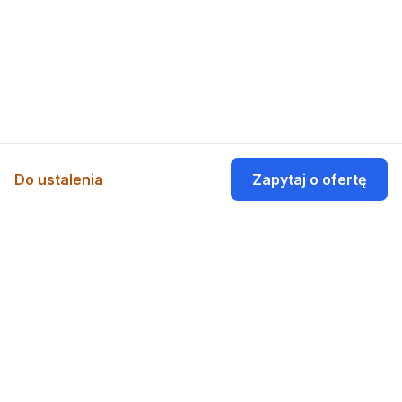
Do ustalenia
Zapytaj o ofertę
POPULARNE MIEJSCA
KATEGORIE
Warszawa
Domki
Kraków
Apartamenty
Gdańsk
Hotele