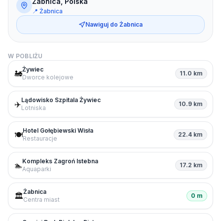
Żabnica, Polska
📍
Żabnica
Nawiguj do
Żabnica
W POBLIŻU
Żywiec
🚂
11.0 km
Dworce kolejowe
Lądowisko Szpitala Żywiec
✈️
10.9 km
Lotniska
Hotel Gołębiewski Wisła
🍽️
22.4 km
Restauracje
Kompleks Zagroń Istebna
🏊
17.2 km
Aquaparki
Żabnica
🏛️
0 m
Centra miast