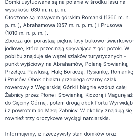
Domki usytuowane są na polanie w środku lasu na
wysokości 630 m. n. p. m.
Otoczone są masywem górskim Romanki (1366 m. n.
p. m. ), Abrahamowa (857 m. n. p. m. ) i Prusowa
(1010 m. n. p. m. ).
Zbocza gór porastają piękne lasy bukowo-świerkowo-
jodłowe, które przecinają spływające z gór potoki. W
pobliżu znajduje się węzeł szlaków turystycznych -
punkt wyjściowy na Abrahamów, Polanę Słowiankę,
Przełęcz Pawlusią, Halę Boraczą, Rysiankę, Romankę
i Prusów. Obok obiektu przebiega czarny szlak
rowerowy z Węgierskiej Górki i biegnie wzdłuż całej
Żabnicy przez Płone i Słowiankę, Kiczorę i Magurę aż
do Cięciny Górnej, potem drogą obok Fortu Wyrwidąb
i z powrotem do Małej Żabnicy. W okolicy znajdują się
również trzy orczykowe wyciągi narciarskie.
Informujemy, iż rzeczywisty stan domków oraz