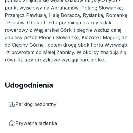
pobliżu znajduje się węzeł szlaków turystycznych -
punkt wyjściowy na Abrahamów, Polanę Słowiankę,
Przełęcz Pawlusią, Halę Boraczą, Rysiankę, Romankę
i Prusów. Obok obiektu przebiega czarny szlak
rowerowy z Węgierskiej Górki i biegnie wzdłuż całej
Żabnicy przez Płone i Słowiankę, Kiczorę i Magurę aż
do Cięciny Górnej, potem drogą obok Fortu Wyrwidąb
i z powrotem do Małej Żabnicy. W okolicy znajdują się
również trzy orczykowe wyciągi narciarskie.
Udogodnienia
Parking bezpłatny
Prywatna łazienka