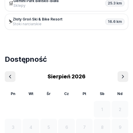
Gemini Park Bielsko-Biała
🛒
25.3 km
Sklepy
Złoty Groń Ski & Bike Resort
⛷️
16.6 km
Stoki narciarskie
Dostępność
Sierpień 2026
Pn
Wt
Śr
Cz
Pt
Sb
Nd
1
2
3
4
5
6
7
8
9