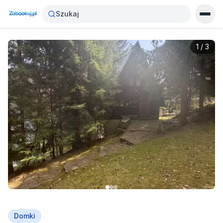
Szukaj
1
/
3
Domki