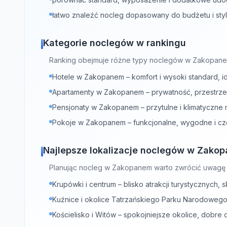
łatwo znaleźć nocleg dopasowany do budżetu i sty
Kategorie noclegów w rankingu
Ranking obejmuje różne typy noclegów w Zakopane
Hotele w Zakopanem – komfort i wysoki standard, 
Apartamenty w Zakopanem – prywatność, przestrzeń
Pensjonaty w Zakopanem – przytulne i klimatyczne 
Pokoje w Zakopanem – funkcjonalne, wygodne i czę
Najlepsze lokalizacje noclegów w Zako
Planując nocleg w Zakopanem warto zwrócić uwagę n
Krupówki i centrum – blisko atrakcji turystycznych, s
Kuźnice i okolice Tatrzańskiego Parku Narodowego 
Kościelisko i Witów – spokojniejsze okolice, dobre 