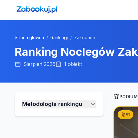
Strona główna
/
Rankingi
/
Zakopane
Ranking Noclegów
Zak
Sierpień 2026
1
obiekt
🏆
PODIUM
Metodologia rankingu
🥇
#
1