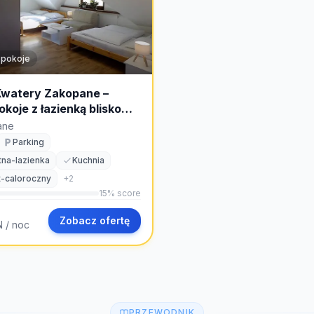
 pokoje
Kwatery Zakopane –
koje z łazienką blisko
 i dworca
ane
Parking
na-lazienka
Kuchnia
t-caloroczny
+
2
15
% score
Zobacz ofertę
N
/ noc
PRZEWODNIK