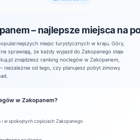
anem – najlepsze miejsca na p
popularniejszych miejsc turystycznych w kraju. Góry,
czne sprawiają, że każdy wyjazd do Zakopanego staje
uj.pl znajdziesz ranking noclegów w Zakopanem,
 – niezależnie od tego, czy planujesz pobyt zimowy
pad.
clegów w Zakopanem?
um i w spokojnych częściach Zakopanego
godnienia noclegów