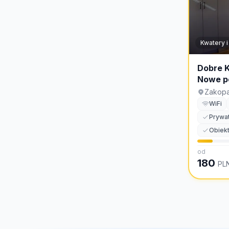
Kwatery i
Dobre 
Nowe po
centrum
Zakop
WiFi
Prywat
Obiek
od
180
PL