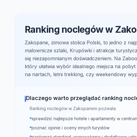
Ranking noclegów w Zakop
Zakopane, zimowa stolica Polski, to jedno z naj
malownicze szlaki, Krupówki i atrakcje turysty
się niezapomnianym doświadczeniem. Na Zabook
który ułatwia wybór idealnego miejsca na pobyt
na nartach, letni trekking, czy weekendowy wy
Dlaczego warto przeglądać ranking no
Ranking noclegów w Zakopanem pozwala:
sprawdzić najlepsze hotele i apartamenty w centr
poznać opinie i oceny innych turystów
porównać standard, wyposażenie i dodatkowe udo