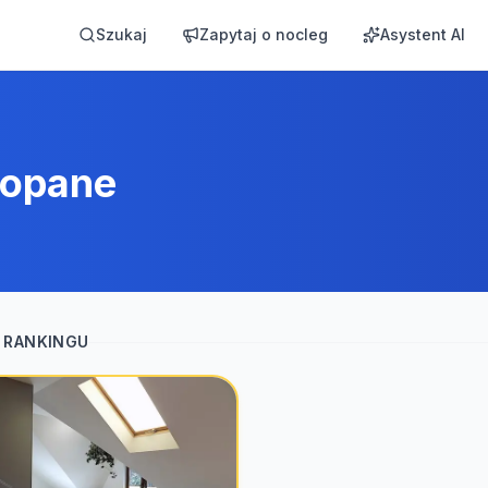
Szukaj
Zapytaj o nocleg
Asystent AI
opane
 RANKINGU