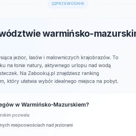
PRZEWODNIK
wództwie warmińsko-mazurskim 
iąca jezior, lasów i malowniczych krajobrazów. To
ku na łonie natury, aktywnego urlopu nad wodą
teczek. Na Zabookuj.pl znajdziesz ranking
 który ułatwia wybór idealnego miejsca na pobyt.
clegów w Warmińsko-Mazurskiem?
rskim pozwala:
rnych miejscowościach nad jeziorami