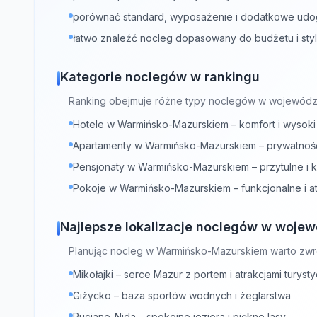
porównać standard, wyposażenie i dodatkowe udo
łatwo znaleźć nocleg dopasowany do budżetu i st
Kategorie noclegów w rankingu
Ranking obejmuje różne typy noclegów w wojewódz
Hotele w Warmińsko-Mazurskiem – komfort i wysoki 
Apartamenty w Warmińsko-Mazurskiem – prywatność 
Pensjonaty w Warmińsko-Mazurskiem – przytulne i k
Pokoje w Warmińsko-Mazurskiem – funkcjonalne i 
Najlepsze lokalizacje noclegów w woje
Planując nocleg w Warmińsko-Mazurskiem warto zwr
Mikołajki – serce Mazur z portem i atrakcjami turyst
Giżycko – baza sportów wodnych i żeglarstwa
Ruciane-Nida – spokojne jeziora i piękne lasy