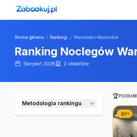
Strona główna
/
Rankingi
/
Warmińsko-Mazurskie
Ranking Noclegów
War
Sierpień 2026
2
obiektów
🏆
PODIUM
Metodologia rankingu
🥇
#
1