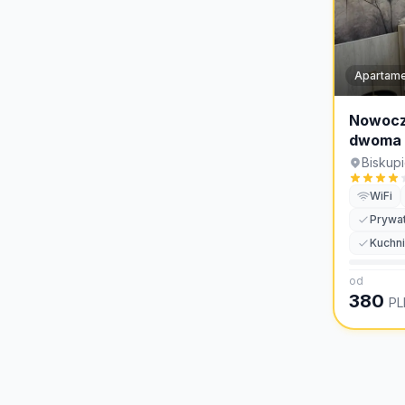
Apartame
Nowocz
dwoma s
Biskup
WiFi
Prywat
Kuchn
od
380
PL