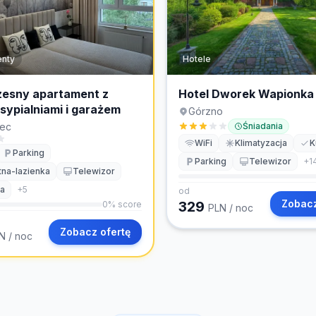
nty
Hotele
esny apartament z
Hotel Dworek Wapionka
ypialniami i garażem
Górzno
iec
Śniadania
WiFi
Klimatyzacja
K
Parking
Parking
Telewizor
+
1
na-lazienka
Telewizor
ia
+
5
od
Zobacz
329
0
% score
PLN
/ noc
Zobacz ofertę
N
/ noc