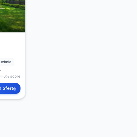
uchnia
4
0
% score
 ofertę