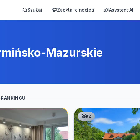
Szukaj
Zapytaj o nocleg
Asystent AI
mińsko-Mazurskie
 RANKINGU
🥈
#
2