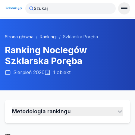
Szukaj
Strona główna
/
Rankingi
/
Szklarska Poręba
Ranking Noclegów
Szklarska Poręba
Sierpień 2026
1
obiekt
Metodologia rankingu