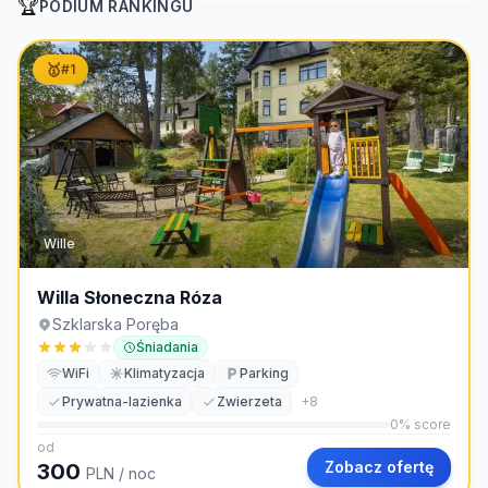
🏆
PODIUM RANKINGU
🥇
#
1
Wille
Willa Słoneczna Róza
Szklarska Poręba
Śniadania
WiFi
Klimatyzacja
Parking
Prywatna-lazienka
Zwierzeta
+
8
0
% score
od
Zobacz ofertę
300
PLN
/ noc