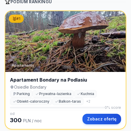
🏆
PODIUM RANKINGU
🥇
#
1
Apartamenty
Apartament Bondary na Podlasiu
Osiedle Bondary
Parking
Prywatna-lazienka
Kuchnia
Obiekt-caloroczny
Balkon-taras
+
2
0
% score
od
Zobacz ofertę
300
PLN
/ noc