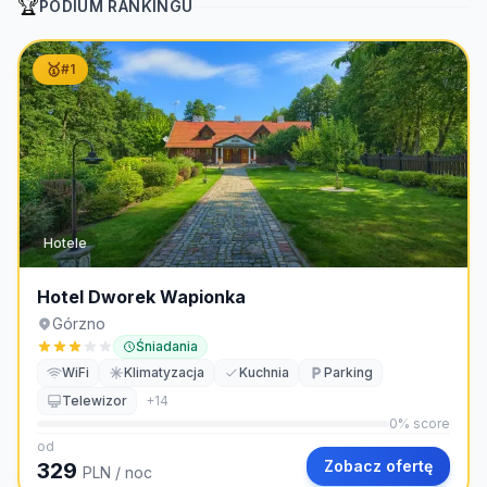
🏆
PODIUM RANKINGU
🥇
#
1
Hotele
Hotel Dworek Wapionka
Górzno
Śniadania
WiFi
Klimatyzacja
Kuchnia
Parking
Telewizor
+
14
0
% score
od
Zobacz ofertę
329
PLN
/ noc