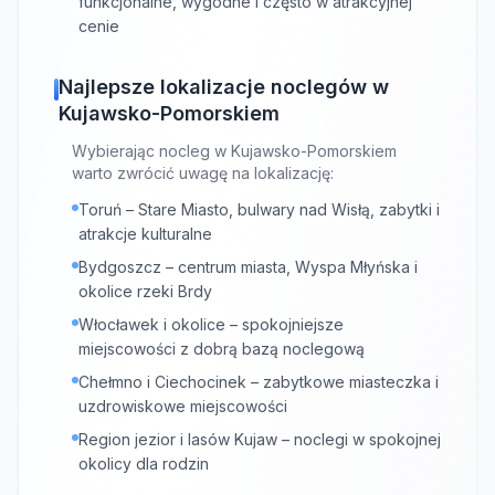
funkcjonalne, wygodne i często w atrakcyjnej
cenie
Najlepsze lokalizacje noclegów w
Kujawsko-Pomorskiem
Wybierając nocleg w Kujawsko-Pomorskiem
warto zwrócić uwagę na lokalizację:
Toruń – Stare Miasto, bulwary nad Wisłą, zabytki i
atrakcje kulturalne
Bydgoszcz – centrum miasta, Wyspa Młyńska i
okolice rzeki Brdy
Włocławek i okolice – spokojniejsze
miejscowości z dobrą bazą noclegową
Chełmno i Ciechocinek – zabytkowe miasteczka i
uzdrowiskowe miejscowości
Region jezior i lasów Kujaw – noclegi w spokojnej
okolicy dla rodzin