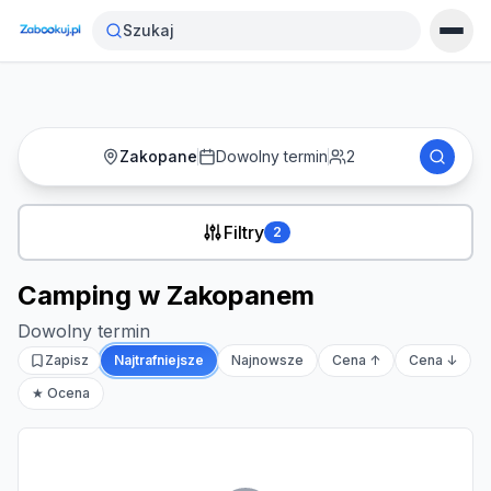
Strona główna
›
Noclegi
›
Camping w Zakopanem
Szukaj
Zakopane
Dowolny termin
2
Filtry
2
Camping w Zakopanem
Dowolny termin
Zapisz
Najtrafniejsze
Najnowsze
Cena ↑
Cena ↓
★ Ocena