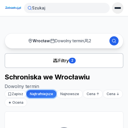
Strona główna
›
Noclegi
›
Schroniska we Wrocławiu
Szukaj
Wrocław
Dowolny termin
2
Filtry
2
Schroniska we Wrocławiu
Dowolny termin
Zapisz
Najtrafniejsze
Najnowsze
Cena ↑
Cena ↓
★ Ocena