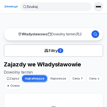
Strona główna
›
Noclegi
›
Zajazdy we Władysławowie
Szukaj
Władysławowo
Dowolny termin
2
Filtry
2
Zajazdy we Władysławowie
Dowolny termin
Zapisz
Najtrafniejsze
Najnowsze
Cena ↑
Cena ↓
★ Ocena