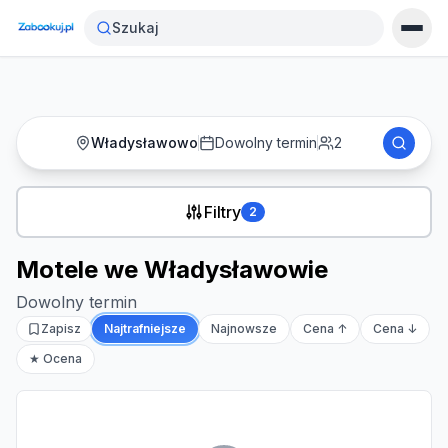
Strona główna
›
Noclegi
›
Motele we Władysławowie
Szukaj
Władysławowo
Dowolny termin
2
Filtry
2
Motele we Władysławowie
Dowolny termin
Zapisz
Najtrafniejsze
Najnowsze
Cena ↑
Cena ↓
★ Ocena