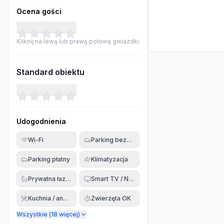
Ocena gości
Kliknij na lewą lub prawą połowę gwiazdki
Standard obiektu
Udogodnienia
Wi-Fi
Parking bezpłatny
Parking płatny
Klimatyzacja
Prywatna łazienka
Smart TV / Netflix
Kuchnia / aneks
Zwierzęta OK
Wszystkie (
18
więcej)