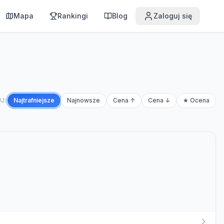
Mapa
Rankingi
Blog
Zaloguj się
J:
Najtrafniejsze
Najnowsze
Cena ↑
Cena ↓
★ Ocena