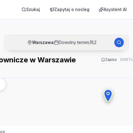
ie
Szukaj
Zapytaj o nocleg
Asystent AI
Warszawa
Dowolny termin
2
cownicze w Warszawie
Zapisz
SORTU
wa