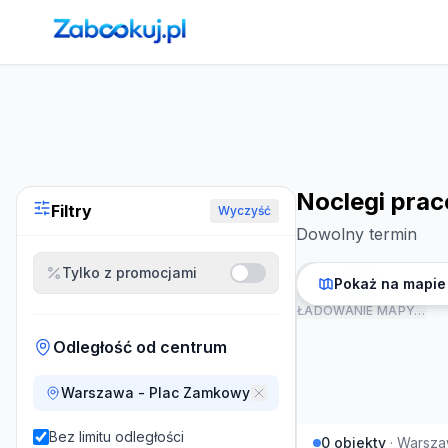
Strona główna
›
Noclegi
›
Noclegi pracownicze w Warszaw
Noclegi pra
Filtry
Wyczyść
Dowolny termin
Tylko z promocjami
Pokaż na mapie
ŁADOWANIE MAPY…
Odległość od centrum
Warszawa - Plac Zamkowy
Bez limitu odległości
0
obiekty
·
Warsza