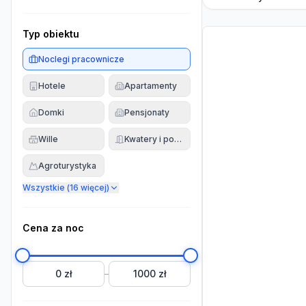
Typ obiektu
Noclegi pracownicze
Hotele
Apartamenty
Domki
Pensjonaty
Wille
Kwatery i pokoje
Agroturystyka
Wszystkie (
16
więcej)
Cena za noc
0 zł
1000 zł
–