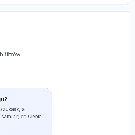
 filtrów
gu?
 szukasz, a
sami się do Ciebie