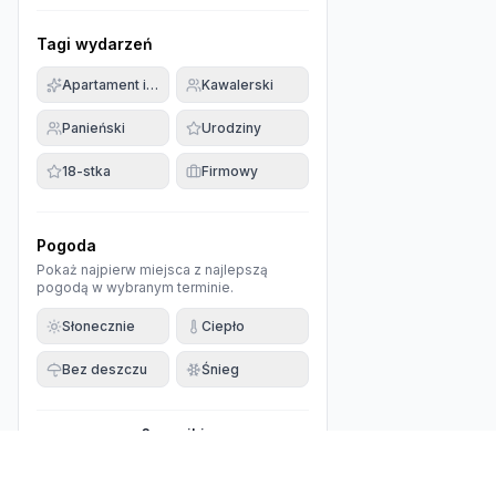
Tagi wydarzeń
Apartament imprezowy
Kawalerski
Panieński
Urodziny
18-stka
Firmowy
Pogoda
Pokaż najpierw miejsca z najlepszą
pogodą w wybranym terminie.
Słonecznie
Ciepło
Bez deszczu
Śnieg
0
wyniki