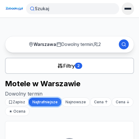
Strona główna
›
Noclegi
›
Motele w Warszawie
Szukaj
Warszawa
Dowolny termin
2
Filtry
2
Motele w Warszawie
Dowolny termin
Zapisz
Najtrafniejsze
Najnowsze
Cena ↑
Cena ↓
★ Ocena