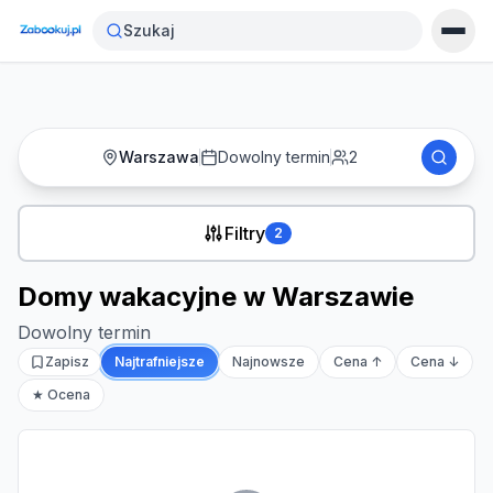
Strona główna
›
Noclegi
›
Domy wakacyjne w Warszawie
Szukaj
Warszawa
Dowolny termin
2
Filtry
2
Domy wakacyjne w Warszawie
Dowolny termin
Zapisz
Najtrafniejsze
Najnowsze
Cena ↑
Cena ↓
★ Ocena