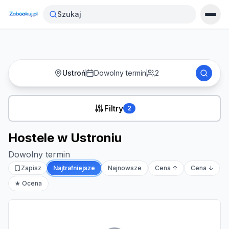
Strona główna
›
Noclegi
›
Hostele w Ustroniu
Szukaj
Ustroń
Dowolny termin
2
Filtry
2
Hostele w Ustroniu
Dowolny termin
Zapisz
Najtrafniejsze
Najnowsze
Cena ↑
Cena ↓
★ Ocena