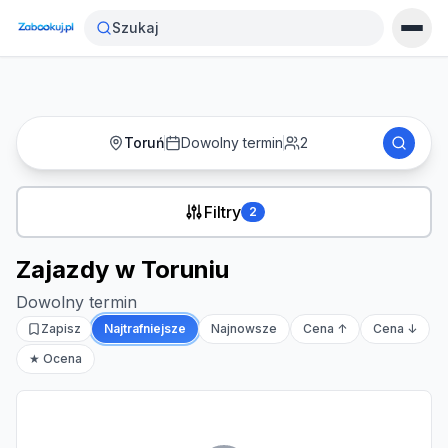
Strona główna
›
Noclegi
›
Zajazdy w Toruniu
Szukaj
Toruń
Dowolny termin
2
Filtry
2
Zajazdy w Toruniu
Dowolny termin
Zapisz
Najtrafniejsze
Najnowsze
Cena ↑
Cena ↓
★ Ocena