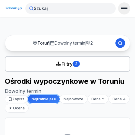
Strona główna
›
Noclegi
›
Ośrodki wypoczynkowe w Toruniu
Szukaj
Toruń
Dowolny termin
2
Filtry
2
Ośrodki wypoczynkowe w Toruniu
Dowolny termin
Zapisz
Najtrafniejsze
Najnowsze
Cena ↑
Cena ↓
★ Ocena