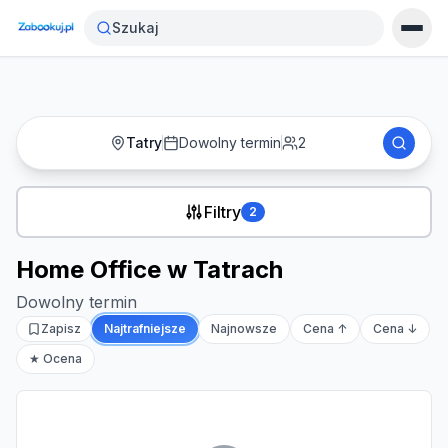
Strona główna
›
Noclegi
›
Home Office w Tatrach
Szukaj
Tatry
Dowolny termin
2
Filtry
2
Home Office w Tatrach
Dowolny termin
Zapisz
Najtrafniejsze
Najnowsze
Cena ↑
Cena ↓
★ Ocena