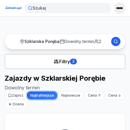
Strona główna
›
Noclegi
›
Zajazdy w Szklarskiej Porębie
Szukaj
Szklarska Poręba
Dowolny termin
2
Filtry
2
Zajazdy w Szklarskiej Porębie
Dowolny termin
Zapisz
Najtrafniejsze
Najnowsze
Cena ↑
Cena ↓
★ Ocena