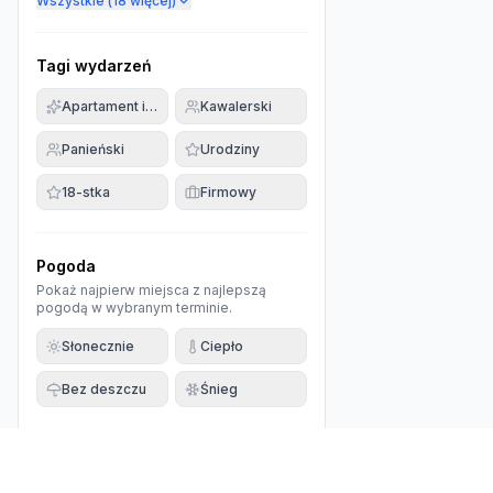
Wszystkie (
18
więcej)
Tagi wydarzeń
Apartament imprezowy
Kawalerski
Panieński
Urodziny
18-stka
Firmowy
Pogoda
Pokaż najpierw miejsca z najlepszą
pogodą w wybranym terminie.
Słonecznie
Ciepło
Bez deszczu
Śnieg
0
wyniki