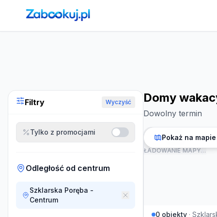
Strona główna
›
Noclegi
›
Domy wakacyjne w Szklarskiej Po
Domy wakacyj
Filtry
Wyczyść
Dowolny termin
Tylko z promocjami
Pokaż na mapie
ŁADOWANIE MAPY…
Odległość od centrum
Szklarska Poręba -
Centrum
0
obiekty
·
Szklars