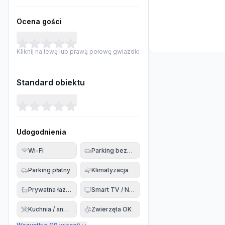
Ocena gości
Kliknij na lewą lub prawą połowę gwiazdki
Standard obiektu
Udogodnienia
Wi-Fi
Parking bezpłatny
Parking płatny
Klimatyzacja
Prywatna łazienka
Smart TV / Netflix
Kuchnia / aneks
Zwierzęta OK