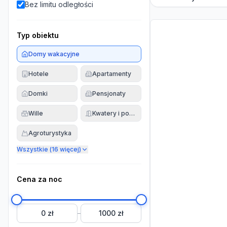
Bez limitu odległości
Typ obiektu
Domy wakacyjne
Hotele
Apartamenty
Domki
Pensjonaty
Wille
Kwatery i pokoje
Agroturystyka
Wszystkie (
16
więcej)
Cena za noc
0 zł
1000 zł
–