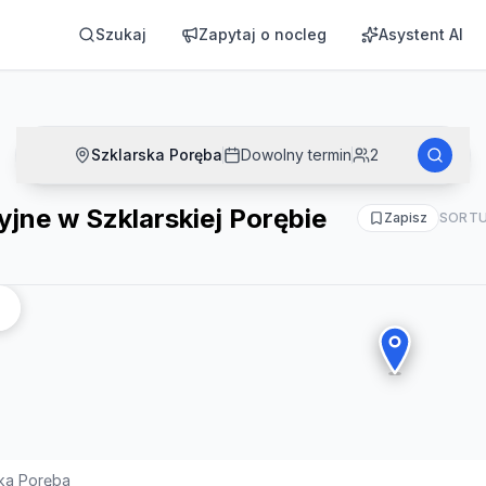
rębie
Szukaj
Zapytaj o nocleg
Asystent AI
Szklarska Poręba
Dowolny termin
2
ne w Szklarskiej Porębie
Zapisz
SORTU
ka Poręba