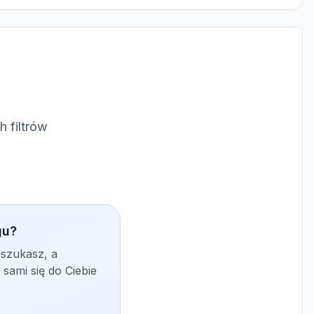
 filtrów
gu?
 szukasz, a
sami się do Ciebie