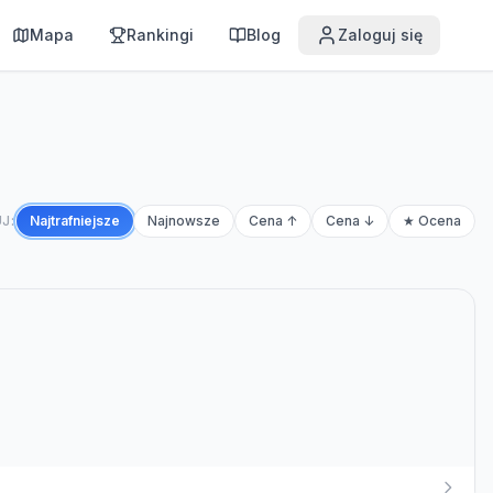
Mapa
Rankingi
Blog
Zaloguj się
J:
Najtrafniejsze
Najnowsze
Cena ↑
Cena ↓
★ Ocena